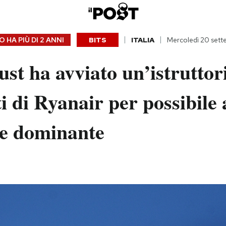
 HA PIÙ DI
2 ANNI
BITS
ITALIA
Mercoledì 20 set
ust ha avviato un’istruttor
i di Ryanair per possibile
ne dominante