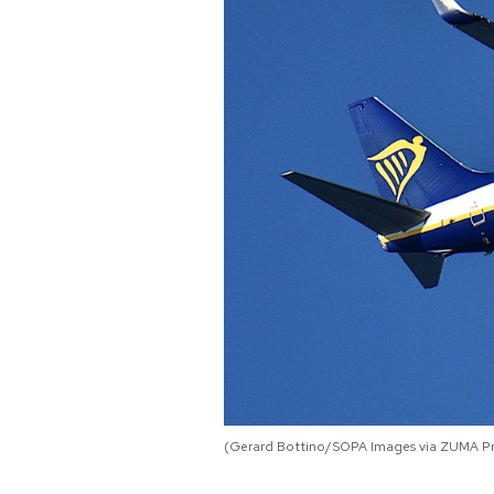
PODCAST
NEWSLETTER
I MIEI PREFERITI
SHOP
CALENDARIO
AREA PERSONALE
(Gerard Bottino/SOPA Images via ZUMA Pr
Area Personale
Newsletter