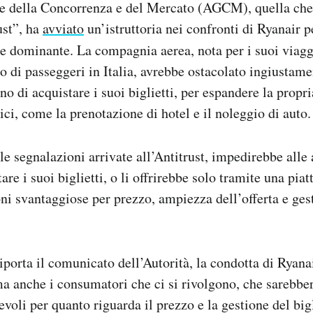
te della Concorrenza e del Mercato (AGCM), quella che
ust”, ha
avviato
un’istruttoria nei confronti di Ryanair p
ne dominante. La compagnia aerea, nota per i suoi viag
 di passeggeri in Italia, avrebbe ostacolato ingiustame
o di acquistare i suoi biglietti, per espandere la propri
stici, come la prenotazione di hotel e il noleggio di auto.
le segnalazioni arrivate all’Antitrust, impedirebbe alle
are i suoi biglietti, o li offrirebbe solo tramite una pia
ni svantaggiose per prezzo, ampiezza dell’offerta e ges
porta il comunicato dell’Autorità, la condotta di Ryan
ma anche i consumatori che ci si rivolgono, che sarebber
voli per quanto riguarda il prezzo e la gestione del bigl