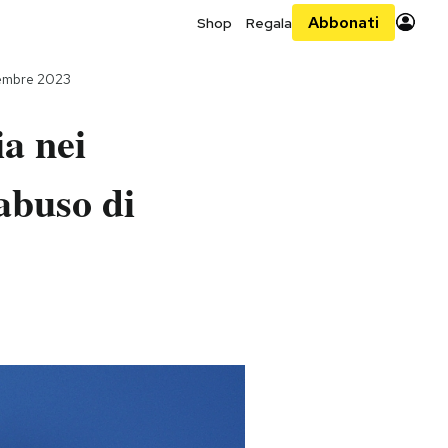
Abbonati
Shop
Regala
tembre 2023
ia nei
 abuso di