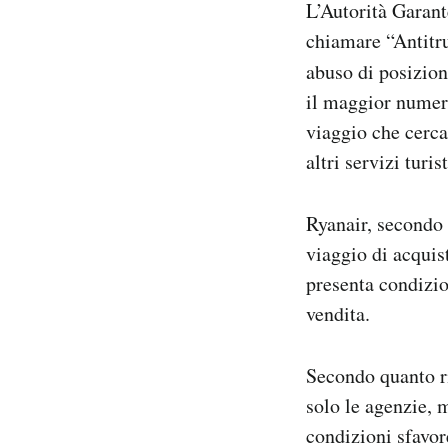
L’Autorità Garan
Notifiche mobile
chiamare “Antitr
Regala il Post
abuso di posizio
Hai bisogno di aiuto?
Esci
il maggior numero
viaggio che cercan
altri servizi turi
Ryanair, secondo 
viaggio di acquist
presenta condizio
vendita.
Secondo quanto ri
solo le agenzie, 
condizioni sfavore