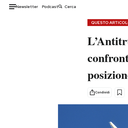
Newsletter
Podcast
Auto
QUESTO ARTICOLO
HOME
L’Antitr
Italia
Moda
confront
Mondo
Libri
Politica
Consumismi
posizio
Tecnologia
Storie/Idee
Internet
Ok Boomer!
Scienza
Media
Condividi
Cultura
Europa
Economia
Altrecose
Sport
Mondiali calcio 2026