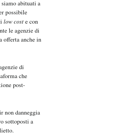
 siamo abituati a
er possibile
gi
low cost
e con
nte le agenzie di
a offerta anche in
 agenzie di
ttaforma che
tione post-
air non danneggia
o sottoposti a
ietto.