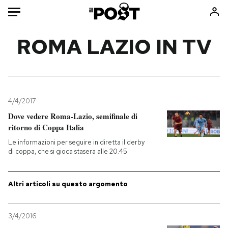
Auto
ROMA LAZIO IN TV
HOME
Italia
Moda
Mondo
Libri
4/4/2017
Politica
Consumismi
Dove vedere Roma-Lazio, semifinale di
ritorno di Coppa Italia
Tecnologia
Storie/Idee
Le informazioni per seguire in diretta il derby
Internet
Ok Boomer!
di coppa, che si gioca stasera alle 20.45
Scienza
Media
Cultura
Europa
Altri articoli su questo argomento
Economia
Altrecose
Sport
Mondiali calcio 2026
3/4/2016