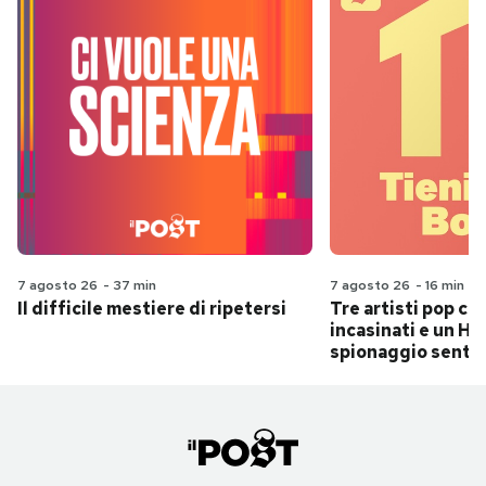
7 agosto 26
-
37 min
7 agosto 26
-
16 min
Il difficile mestiere di ripetersi
Tre artisti pop ch
incasinati e un Hit
spionaggio senti