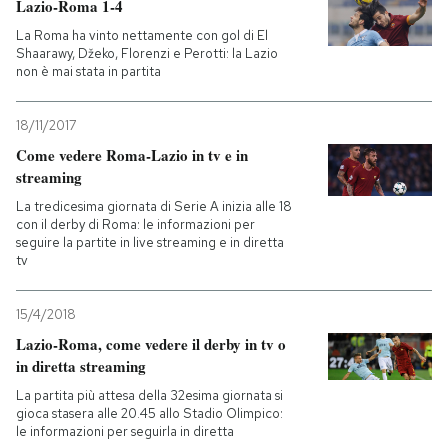
Lazio-Roma 1-4
La Roma ha vinto nettamente con gol di El
PODCAST
Shaarawy, Džeko, Florenzi e Perotti: la Lazio
non è mai stata in partita
NEWSLETTER
18/11/2017
Come vedere Roma-Lazio in tv e in
I MIEI PREFERITI
streaming
La tredicesima giornata di Serie A inizia alle 18
con il derby di Roma: le informazioni per
SHOP
seguire la partite in live streaming e in diretta
tv
CALENDARIO
15/4/2018
Lazio-Roma, come vedere il derby in tv o
in diretta streaming
AREA PERSONALE
La partita più attesa della 32esima giornata si
Entra
gioca stasera alle 20.45 allo Stadio Olimpico:
le informazioni per seguirla in diretta