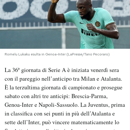
PODCAST
NEWSLETTER
I MIEI PREFERITI
Romelu Lukaku esulta in Genoa-Inter (LaPresse/Tano Pecoraro)
La 36ª giornata di Serie A è iniziata venerdì sera
SHOP
con il pareggio nell’anticipo tra Milan e Atalanta.
È la terzultima giornata di campionato e prosegue
CALENDARIO
sabato con altri tre anticipi: Brescia-Parma,
Genoa-Inter e Napoli-Sassuolo. La Juventus, prima
AREA PERSONALE
in classifica con sei punti in più dell’Atalanta e
Area Personale
sette dell’Inter, può vincere matematicamente lo
Newsletter