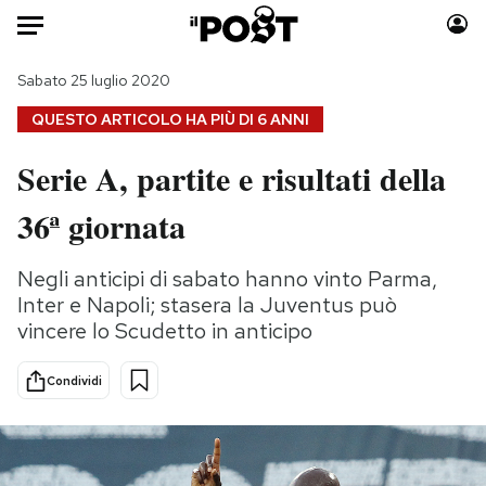
Auto
Sabato 25 luglio 2020
QUESTO ARTICOLO HA PIÙ DI
6 ANNI
HOME
Serie A, partite e risultati della
Italia
Moda
36ª giornata
Mondo
Libri
Politica
Consumismi
Negli anticipi di sabato hanno vinto Parma,
Tecnologia
Storie/Idee
Inter e Napoli; stasera la Juventus può
Internet
Ok Boomer!
vincere lo Scudetto in anticipo
Scienza
Media
Cultura
Europa
Condividi
Economia
Altrecose
Sport
Mondiali calcio 2026