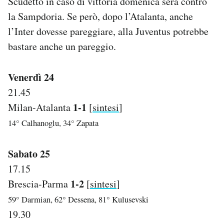
Scudetto in caso di vittoria domenica sera contro
Notifiche mobile
la Sampdoria. Se però, dopo l’Atalanta, anche
Regala il Post
l’Inter dovesse pareggiare, alla Juventus potrebbe
Hai bisogno di aiuto?
bastare anche un pareggio.
Esci
Venerdì 24
21.45
1-1
Milan-Atalanta
[
sintesi
]
14° Calhanoglu, 34° Zapata
Sabato 25
17.15
1-2
Brescia-Parma
[
sintesi
]
59° Darmian, 62° Dessena, 81° Kulusevski
19.30