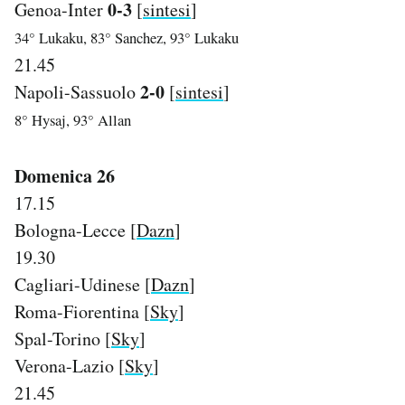
0-3
Genoa-Inter
[
sintesi
]
34° Lukaku, 83° Sanchez, 93° Lukaku
21.45
2-0
Napoli-Sassuolo
[
sintesi
]
8° Hysaj, 93° Allan
Domenica 26
17.15
Bologna-Lecce [
Dazn
]
19.30
Cagliari-Udinese [
Dazn
]
Roma-Fiorentina [
Sky
]
Spal-Torino [
Sky
]
Verona-Lazio [
Sky
]
21.45