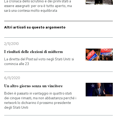
La cronaca dello scrutinio e dei primi stati a
essere assegnati: per ora è tutto aperto, ma
PODCAST
sarà una contesa molto equilibrata
Altri articoli su questo argomento
NEWSLETTER
2/11/2010
I MIEI PREFERITI
I risultati delle elezioni di midterm
La diretta del Post sul voto negli Stati Uniti: si
SHOP
comincia alle 23
6/11/2020
CALENDARIO
Un altro giorno senza un vincitore
Biden è passato in vantaggio in quattro stati
AREA PERSONALE
dei cinque rimasti, ma non abbastanza perché i
network lo dichiarino il prossimo presidente
Entra
degli Stati Uniti