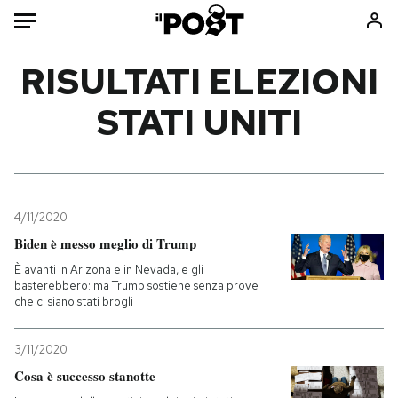
Auto
RISULTATI ELEZIONI
STATI UNITI
HOME
Italia
Moda
Mondo
Libri
Politica
Consumismi
4/11/2020
Tecnologia
Storie/Idee
Biden è messo meglio di Trump
Internet
Ok Boomer!
È avanti in Arizona e in Nevada, e gli
Scienza
Media
basterebbero: ma Trump sostiene senza prove
che ci siano stati brogli
Cultura
Europa
Economia
Altrecose
3/11/2020
Sport
Mondiali calcio 2026
Cosa è successo stanotte