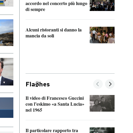
accordo nel concerto più lungo
di sempre
Il ci
parla
Alcuni ristoranti si danno la
nessu
mancia da soli
Fla
hes
Il video di Francesco Guccini
Sulla
con l’eskimo «a Santa Lucia»
vorti
nel 1965
veder
Il particolare rapporto tra
La ve