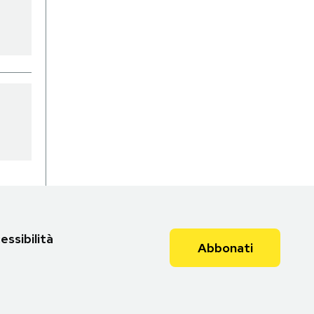
essibilità
Abbonati