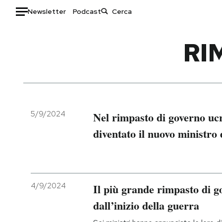
Newsletter
Podcast
Auto
RI
HOME
Italia
Moda
Mondo
Libri
Politica
Consumismi
5/9/2024
Nel rimpasto di governo uc
Tecnologia
Storie/Idee
diventato il nuovo ministro 
Internet
Ok Boomer!
Scienza
Media
Cultura
Europa
Economia
Altrecose
4/9/2024
Il più grande rimpasto di g
Sport
Mondiali calcio 2026
dall’inizio della guerra