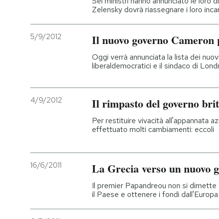
Sei ministri hanno annunciato le loro 
Zelensky dovrà riassegnare i loro incar
PODCAST
5/9/2012
Il nuovo governo Cameron 
NEWSLETTER
Oggi verrà annunciata la lista dei nuovi
liberaldemocratici e il sindaco di Lond
I MIEI PREFERITI
4/9/2012
Il rimpasto del governo bri
SHOP
Per restituire vivacità all'appannata
effettuato molti cambiamenti: eccoli
CALENDARIO
16/6/2011
La Grecia verso un nuovo 
AREA PERSONALE
Il premier Papandreou non si dimette
il Paese e ottenere i fondi dall'Europ
Entra