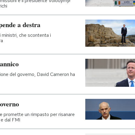
dimissioni e il presidente Volodymyr
ichi
pende a destra
 ministri, che scontenta i
ra
tannico
 azione del governo, David Cameron ha
governo
 e promette un rimpasto per risanare
a e dal FMI