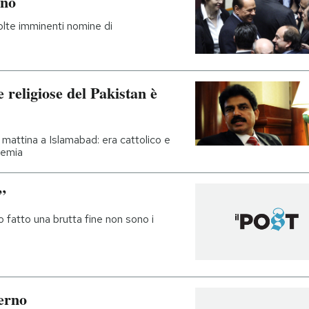
rno
olte imminenti nomine di
 religiose del Pakistan è
mattina a Islamabad: era cattolico e
sfemia
”
 fatto una brutta fine non sono i
verno