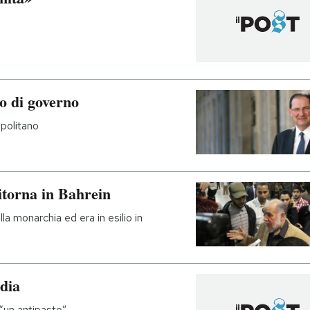
to di governo
politano
itorna in Bahrein
 monarchia ed era in esilio in
i
ndia
 “un antipasto”