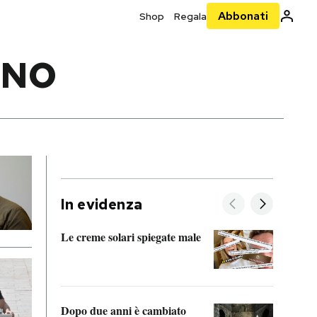
Abbonati
Shop
Regala
RNO
In evidenza
Le creme solari spiegate male
FitAc
guerr
Dopo due anni è cambiato
A cos