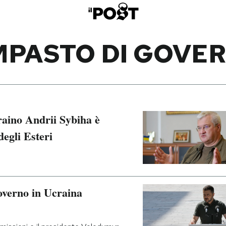
MPASTO DI GOVE
raino Andrii Sybiha è
degli Esteri
overno in Ucraina