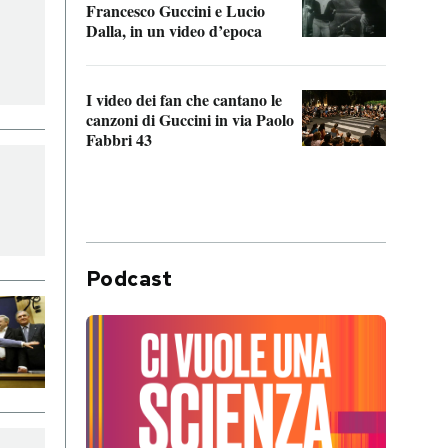
Francesco Guccini e Lucio
“Loco
Dalla, in un video d’epoca
Franc
I video dei fan che cantano le
Il de
canzoni di Guccini in via Paolo
Edoar
Fabbri 43
cappi
Podcast