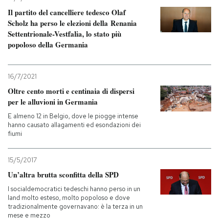
Il partito del cancelliere tedesco Olaf
PODCAST
Scholz ha perso le elezioni della Renania
Settentrionale-Vestfalia, lo stato più
popoloso della Germania
NEWSLETTER
16/7/2021
I MIEI PREFERITI
Oltre cento morti e centinaia di dispersi
per le alluvioni in Germania
E almeno 12 in Belgio, dove le piogge intense
SHOP
hanno causato allagamenti ed esondazioni dei
fiumi
CALENDARIO
15/5/2017
Un’altra brutta sconfitta della SPD
AREA PERSONALE
I socialdemocratici tedeschi hanno perso in un
land molto esteso, molto popoloso e dove
Entra
tradizionalmente governavano: è la terza in un
mese e mezzo