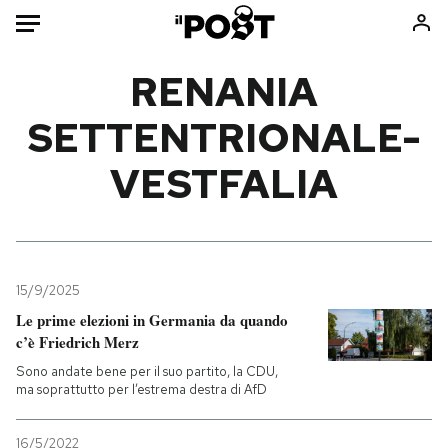
Auto
RENANIA
SETTENTRIONALE-
HOME
VESTFALIA
Italia
Moda
Mondo
Libri
Politica
Consumismi
Tecnologia
Storie/Idee
Internet
Ok Boomer!
15/9/2025
Scienza
Media
Le prime elezioni in Germania da quando
c’è Friedrich Merz
Cultura
Europa
Economia
Altrecose
Sono andate bene per il suo partito, la CDU,
ma soprattutto per l’estrema destra di AfD
Sport
Mondiali calcio 2026
16/5/2022