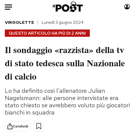
Auto
VIRGOLETTE
Lunedì 3 giugno 2024
QUESTO ARTICOLO HA PIÙ DI
2 ANNI
HOME
Il sondaggio «razzista» della tv
Italia
Moda
di stato tedesca sulla Nazionale
Mondo
Libri
Politica
Consumismi
di calcio
Tecnologia
Storie/Idee
Internet
Ok Boomer!
Lo ha definito così l'allenatore Julian
Scienza
Media
Nagelsmann: alle persone intervistate era
Cultura
Europa
stato chiesto se avrebbero voluto più giocatori
bianchi in squadra
Economia
Altrecose
Sport
Mondiali calcio 2026
Condividi