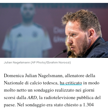
PODCAST
NEWSLETTER
I MIEI PREFERITI
SHOP
Julian Nagelsmann (AP Photo/Ebrahim Noroozi)
CALENDARIO
Domenica Julian Nagelsmann, allenatore della
Nazionale di calcio tedesca,
ha criticato
in modo
AREA PERSONALE
molto netto un sondaggio realizzato nei giorni
scorsi dalla
ARD
, la radiotelevisione pubblica del
Area Personale
paese. Nel sondaggio era stato chiesto a 1.304
Newsletter