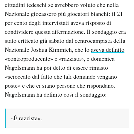
cittadini tedeschi se avrebbero voluto che nella
Notifiche mobile
Nazionale giocassero più giocatori bianchi: il 21
Regala il Post
Hai bisogno di aiuto?
per cento degli intervistati aveva risposto di
Esci
condividere questa affermazione. Il sondaggio era
stato criticato già sabato dal centrocampista della
Nazionale Joshua Kimmich, che lo
aveva definito
«controproducente» e «razzista», e domenica
Nagelsmann ha poi detto di essere rimasto
«scioccato dal fatto che tali domande vengano
poste» e che ci siano persone che rispondano.
Nagelsmann ha definito così il sondaggio:
«È razzista».