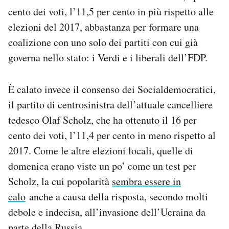
Notifiche mobile
cento dei voti, l’11,5 per cento in più rispetto alle
Regala il Post
elezioni del 2017, abbastanza per formare una
Hai bisogno di aiuto?
coalizione con uno solo dei partiti con cui già
Esci
governa nello stato: i Verdi e i liberali dell’FDP.
È calato invece il consenso dei Socialdemocratici,
il partito di centrosinistra dell’attuale cancelliere
tedesco Olaf Scholz, che ha ottenuto il 16 per
cento dei voti, l’11,4 per cento in meno rispetto al
2017. Come le altre elezioni locali, quelle di
domenica erano viste un po’ come un test per
Scholz, la cui popolarità
sembra essere in
calo
anche a causa della risposta, secondo molti
debole e indecisa, all’invasione dell’Ucraina da
parte della Russia.