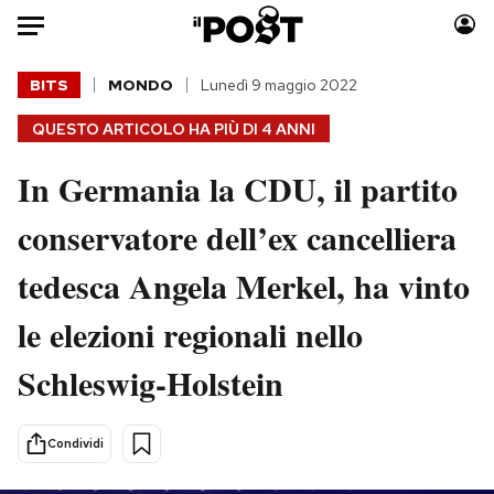
Auto
BITS
MONDO
Lunedì 9 maggio 2022
QUESTO ARTICOLO HA PIÙ DI
4 ANNI
HOME
In Germania la CDU, il partito
Italia
Moda
Mondo
Libri
conservatore dell’ex cancelliera
Politica
Consumismi
tedesca Angela Merkel, ha vinto
Tecnologia
Storie/Idee
Internet
Ok Boomer!
le elezioni regionali nello
Scienza
Media
Schleswig-Holstein
Cultura
Europa
Economia
Altrecose
Sport
Mondiali calcio 2026
Condividi