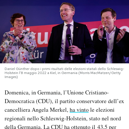
PODCAST
NEWSLETTER
I MIEI PREFERITI
SHOP
Daniel Günther dopo i primi risultati delle elezioni statali dello Schleswig-
Holstein l'8 maggio 2022 a Kiel, in Germania (Morris MacMatzen/Getty
Images)
CALENDARIO
Domenica, in Germania, l’Unione Cristiano-
Democratica (CDU), il partito conservatore dell’ex
AREA PERSONALE
cancelliera Angela Merkel,
ha vinto
le elezioni
regionali nello Schleswig-Holstein, stato nel nord
Area Personale
della Germania. La CDU ha ottenuto il 43,5 per
Newsletter