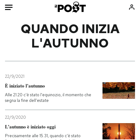
Auto
QUANDO INIZIA
L'AUTUNNO
HOME
Italia
Moda
Mondo
Libri
Politica
Consumismi
22/9/2021
Tecnologia
Storie/Idee
È iniziato l’autunno
Internet
Ok Boomer!
Alle 21.20 c'è stato l'equinozio, il momento che
Scienza
Media
segna la fine dell'estate
Cultura
Europa
Economia
Altrecose
22/9/2020
Sport
Mondiali calcio 2026
L’autunno è iniziato oggi
Precisamente alle 15.31, quando c'è stato