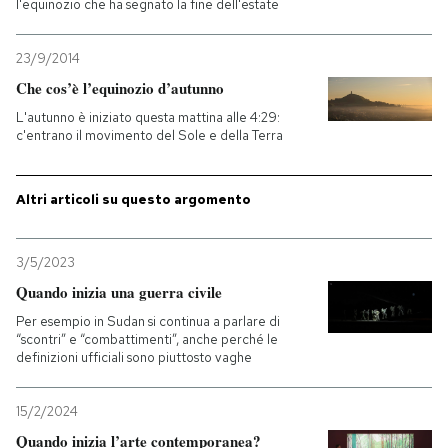
l'equinozio che ha segnato la fine dell'estate
PODCAST
23/9/2014
Che cos’è l’equinozio d’autunno
NEWSLETTER
L'autunno è iniziato questa mattina alle 4:29:
c'entrano il movimento del Sole e della Terra
I MIEI PREFERITI
Altri articoli su questo argomento
SHOP
3/5/2023
Quando inizia una guerra civile
CALENDARIO
Per esempio in Sudan si continua a parlare di
“scontri” e “combattimenti”, anche perché le
definizioni ufficiali sono piuttosto vaghe
AREA PERSONALE
Entra
15/2/2024
Quando inizia l’arte contemporanea?