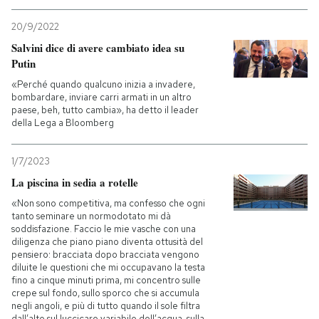
20/9/2022
Salvini dice di avere cambiato idea su
Putin
«Perché quando qualcuno inizia a invadere,
bombardare, inviare carri armati in un altro
paese, beh, tutto cambia», ha detto il leader
della Lega a Bloomberg
1/7/2023
La piscina in sedia a rotelle
«Non sono competitiva, ma confesso che ogni
tanto seminare un normodotato mi dà
soddisfazione. Faccio le mie vasche con una
diligenza che piano piano diventa ottusità del
pensiero: bracciata dopo bracciata vengono
diluite le questioni che mi occupavano la testa
fino a cinque minuti prima, mi concentro sulle
crepe sul fondo, sullo sporco che si accumula
negli angoli, e più di tutto quando il sole filtra
dall’alto sul luccicare variabile dell’acqua, sulla