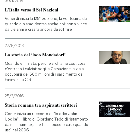
30/1/2019
L’Italia verso il Sei Nazioni
Venerdì inizia la 125ª edizione, la ventesima da
quando ci siamo dentro anche noi: non si vince
da tre anni e ci sarà ancora da soffrire
27/6/2013
La storia del ‘lodo Mondadori’
Quando è iniziata, perché si chiama così, cosa
c'entrano i calzini: oggi la Cassazione inizia a
occuparsi dei 560 milioni di risarcimento da
Fininvest a CIR
25/2/2016
Storia romana tra aspiranti scrittori
Come inizia un racconto di "Io odio John
Updike", il libro di Giordano Tedoldi ristampato
da minimum fax, che fu un piccolo caso quando
uscì nel 2006