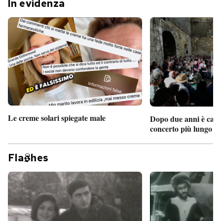
In evidenza
Le creme solari spiegate male
Dopo due anni è camb
concerto più lungo d
Fla
hes