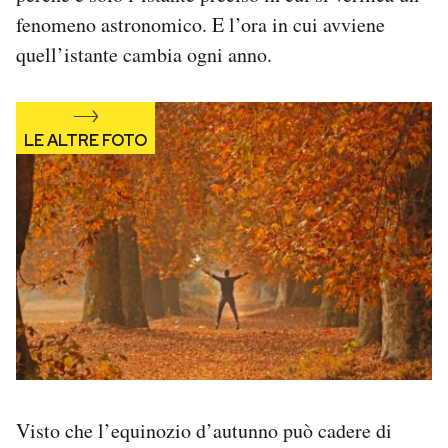
Notifiche mobile
fenomeno astronomico. E l’ora in cui avviene
Regala il Post
quell’istante cambia ogni anno.
Hai bisogno di aiuto?
Esci
Visto che l’equinozio d’autunno può cadere di