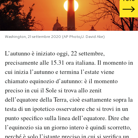
PODCAST
NEWSLETTER
Washington, 21 settembre 2020 (AP Photo/J. David Ake)
L’autunno è iniziato oggi, 22 settembre,
I MIEI PREFERITI
precisamente alle 15.31 ora italiana. Il momento in
cui inizia l’autunno e termina l’estate viene
SHOP
chiamato equinozio d’autunno: è il momento
preciso in cui il Sole si trova allo zenit
CALENDARIO
dell’equatore della Terra, cioè esattamente sopra la
testa di un ipotetico osservatore che si trovi in un
AREA PERSONALE
punto specifico sulla linea dell’equatore. Dire che
l’equinozio sia un giorno intero è quindi scorretto,
Area Personale
Newsletter
perché è solo l’istante preciso in cui si verifica un