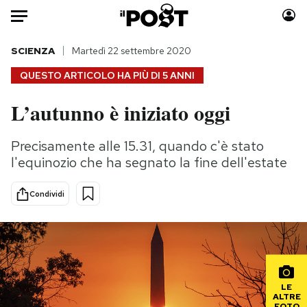
Auto
SCIENZA
Martedì 22 settembre 2020
QUESTO ARTICOLO HA PIÙ DI
5 ANNI
HOME
L’autunno è iniziato oggi
Italia
Moda
Mondo
Libri
Precisamente alle 15.31, quando c'è stato
Politica
Consumismi
l'equinozio che ha segnato la fine dell'estate
Tecnologia
Storie/Idee
Internet
Ok Boomer!
Condividi
Scienza
Media
Cultura
Europa
Economia
Altrecose
Sport
Mondiali calcio 2026
LE
ALTRE
FOTO