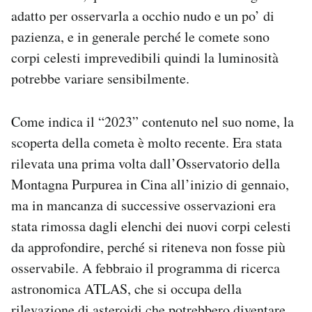
Notifiche mobile
adatto per osservarla a occhio nudo e un po’ di
Regala il Post
pazienza, e in generale perché le comete sono
Hai bisogno di aiuto?
corpi celesti imprevedibili quindi la luminosità
Esci
potrebbe variare sensibilmente.
Come indica il “2023” contenuto nel suo nome, la
scoperta della cometa è molto recente. Era stata
rilevata una prima volta dall’Osservatorio della
Montagna Purpurea in Cina all’inizio di gennaio,
ma in mancanza di successive osservazioni era
stata rimossa dagli elenchi dei nuovi corpi celesti
da approfondire, perché si riteneva non fosse più
osservabile. A febbraio il programma di ricerca
astronomica ATLAS, che si occupa della
rilevazione di asteroidi che potrebbero diventare