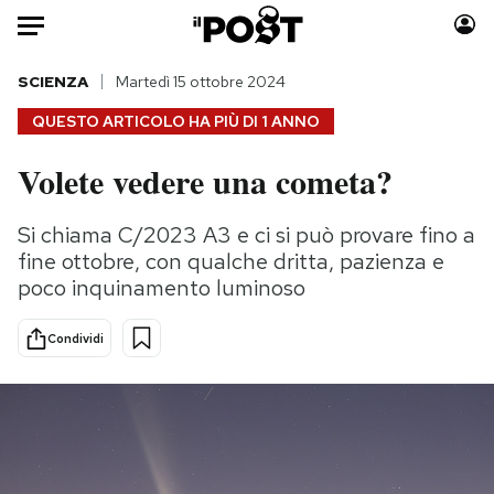
Auto
SCIENZA
Martedì 15 ottobre 2024
QUESTO ARTICOLO HA PIÙ DI
1 ANNO
HOME
Volete vedere una cometa?
Italia
Moda
Mondo
Libri
Si chiama C/2023 A3 e ci si può provare fino a
Politica
Consumismi
fine ottobre, con qualche dritta, pazienza e
Tecnologia
Storie/Idee
poco inquinamento luminoso
Internet
Ok Boomer!
Condividi
Scienza
Media
Cultura
Europa
Economia
Altrecose
Sport
Mondiali calcio 2026