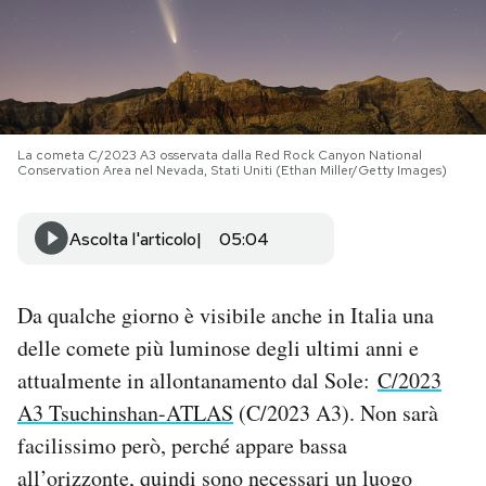
PODCAST
NEWSLETTER
La cometa C/2023 A3 osservata dalla Red Rock Canyon National
Conservation Area nel Nevada, Stati Uniti (Ethan Miller/Getty Images)
I MIEI PREFERITI
Ascolta l'articolo
05:04
SHOP
Da qualche giorno è visibile anche in Italia una
CALENDARIO
delle comete più luminose degli ultimi anni e
attualmente in allontanamento dal Sole:
C/2023
AREA PERSONALE
A3 Tsuchinshan-ATLAS
(C/2023 A3). Non sarà
facilissimo però, perché appare bassa
Area Personale
all’orizzonte, quindi sono necessari un luogo
Newsletter