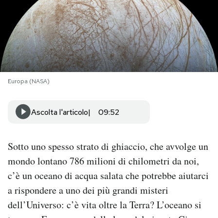
PODCAST
NEWSLETTER
Europa (NASA)
I MIEI PREFERITI
Ascolta l'articolo
09:52
SHOP
Sotto uno spesso strato di ghiaccio, che avvolge un
CALENDARIO
mondo lontano 786 milioni di chilometri da noi,
c’è un oceano di acqua salata che potrebbe aiutarci
AREA PERSONALE
a rispondere a uno dei più grandi misteri
Area Personale
dell’Universo: c’è vita oltre la Terra? L’oceano si
Newsletter