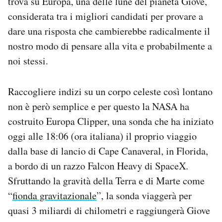
trova su Europa, una delle lune del pianeta Giove,
Notifiche mobile
considerata tra i migliori candidati per provare a
Regala il Post
dare una risposta che cambierebbe radicalmente il
Hai bisogno di aiuto?
nostro modo di pensare alla vita e probabilmente a
Esci
noi stessi.
Raccogliere indizi su un corpo celeste così lontano
non è però semplice e per questo la NASA ha
costruito Europa Clipper, una sonda che ha iniziato
oggi alle 18:06 (ora italiana) il proprio viaggio
dalla base di lancio di Cape Canaveral, in Florida,
a bordo di un razzo Falcon Heavy di SpaceX.
Sfruttando la gravità della Terra e di Marte come
“
fionda gravitazionale
”, la sonda viaggerà per
quasi 3 miliardi di chilometri e raggiungerà Giove