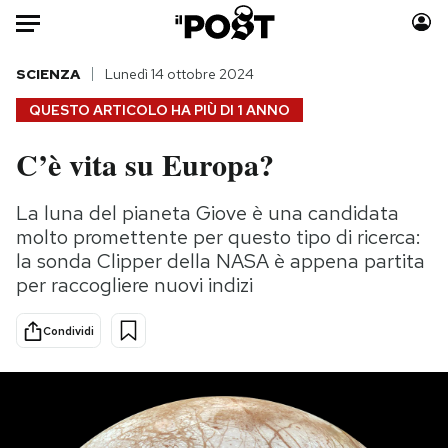
Auto
SCIENZA
Lunedì 14 ottobre 2024
QUESTO ARTICOLO HA PIÙ DI
1 ANNO
HOME
C’è vita su Europa?
Italia
Moda
Mondo
Libri
La luna del pianeta Giove è una candidata
Politica
Consumismi
molto promettente per questo tipo di ricerca:
Tecnologia
Storie/Idee
la sonda Clipper della NASA è appena partita
per raccogliere nuovi indizi
Internet
Ok Boomer!
Scienza
Media
Condividi
Cultura
Europa
Economia
Altrecose
Sport
Mondiali calcio 2026