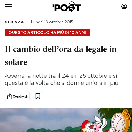
Auto
SCIENZA
Lunedì 19 ottobre 2015
QUESTO ARTICOLO HA PIÙ DI
10 ANNI
HOME
Il cambio dell’ora da legale in
Italia
Moda
solare
Mondo
Libri
Politica
Consumismi
Avverrà la notte tra il 24 e il 25 ottobre e sì,
Tecnologia
Storie/Idee
questa è la volta che si dorme un'ora in più
Internet
Ok Boomer!
Scienza
Media
Condividi
Cultura
Europa
Economia
Altrecose
Sport
Mondiali calcio 2026