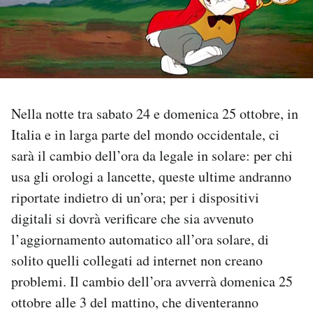
PODCAST
NEWSLETTER
Nella notte tra sabato 24 e domenica 25 ottobre, in
I MIEI PREFERITI
Italia e in larga parte del mondo occidentale, ci
sarà il cambio dell’ora da legale in solare: per chi
SHOP
usa gli orologi a lancette, queste ultime andranno
riportate indietro di un’ora; per i dispositivi
CALENDARIO
digitali si dovrà verificare che sia avvenuto
l’aggiornamento automatico all’ora solare, di
AREA PERSONALE
solito quelli collegati ad internet non creano
problemi. Il cambio dell’ora avverrà domenica 25
Area Personale
ottobre alle 3 del mattino, che diventeranno
Newsletter