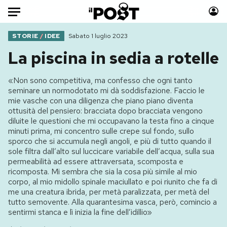
Auto
STORIE
/
IDEE
Sabato 1 luglio 2023
La piscina in sedia a rotelle
HOME
«Non sono competitiva, ma confesso che ogni tanto
Italia
Moda
seminare un normodotato mi dà soddisfazione. Faccio le
Mondo
Libri
mie vasche con una diligenza che piano piano diventa
ottusità del pensiero: bracciata dopo bracciata vengono
Politica
Consumismi
diluite le questioni che mi occupavano la testa fino a cinque
Tecnologia
Storie/Idee
minuti prima, mi concentro sulle crepe sul fondo, sullo
sporco che si accumula negli angoli, e più di tutto quando il
Internet
Ok Boomer!
sole filtra dall’alto sul luccicare variabile dell’acqua, sulla sua
Scienza
Media
permeabilità ad essere attraversata, scomposta e
ricomposta. Mi sembra che sia la cosa più simile al mio
Cultura
Europa
corpo, al mio midollo spinale maciullato e poi riunito che fa di
Economia
Altrecose
me una creatura ibrida, per metà paralizzata, per metà del
tutto semovente. Alla quarantesima vasca, però, comincio a
Sport
Mondiali calcio 2026
sentirmi stanca e lì inizia la fine dell’idillio»