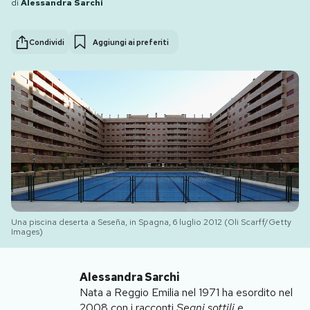
di
Alessandra Sarchi
PODCAST
Condividi
Aggiungi ai preferiti
NEWSLETTER
I MIEI PREFERITI
SHOP
CALENDARIO
Una piscina deserta a Seseña, in Spagna, 6 luglio 2012 (Oli Scarff/Getty
Images)
AREA PERSONALE
Alessandra Sarchi
Area Personale
Nata a Reggio Emilia nel 1971 ha esordito nel
Newsletter
2008 con i racconti
Segni sottili e