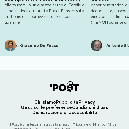
Allo tsunami, a un disastro aereo ai Caraibi e
Apparire misteriosi o 
la notte degli attentati a Parigi. Pensieri sulla
riconoscere, nasconde
sindrome del sopravvissuto, e su come
emozioni, e infine ripa
guarirne
(ma NON durante un’e
di
Giacomo De Fusco
di
Antonio St
Chi siamo
Pubblicità
Privacy
Gestisci le preferenze
Condizioni d'uso
Dichiarazione di accessibilità
Il Post è una testata registrata presso il Tribunale di Milano, 419 del
28 settembre 2009 - ISSN 2610-9980