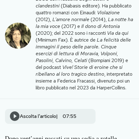
Notifiche mobile
clandestini
(Diabasis editore). Ha pubblicato
quattro romanzi con Einaudi:
Violazione
Regala il Post
(2012),
L’amore normale
(2014),
La notte ha
Hai bisogno di aiuto?
la mia voce
(2017) e
Il dono di Antonia
Esci
(2020); del 2022 sono i racconti
Via da qui
(Minimum Fax). È autrice de
La felicità delle
immagini il peso delle parole. Cinque
esercizi di lettura di Moravia, Volponi,
Pasolini, Calvino, Celati
(Bompiani 2019) e
del podcast
Vive! Storie di eroine che si
ribellano al loro tragico destino
, interpretato
insieme a Federica Fracassi, divenuto poi un
libro pubblicato nel 2023 da HarperCollins.
Ascolta l'articolo
07:55
Dopo vent’anni passati su una sedia a rotelle,