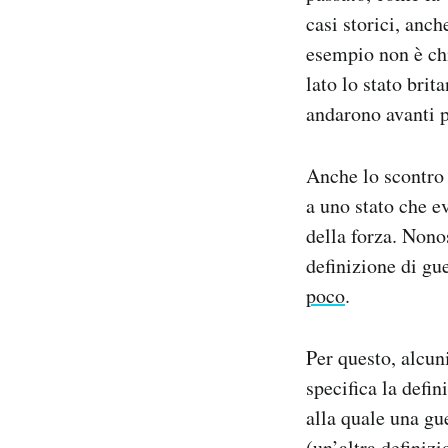
casi storici, anch
esempio non è ch
lato lo stato brit
andarono avanti p
Anche lo scontro 
a uno stato che e
della forza. Nono
definizione di gu
poco
.
Per questo, alcun
specifica la defi
alla quale una gu
(un’altra definiz