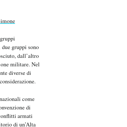
 Simone
 gruppi
 i due gruppi sono
ciuto, dall’altro
ione militare. Nel
nte diverse di
 considerazione.
ernazionali come
onvenzione di
conflitti armati
itorio di un’Alta