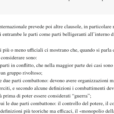
ternazionale prevede poi altre clausole, in particolare r
 entrambe le parti come parti belligeranti all’interno di
 più o meno ufficiali ci mostrano che, quando si parla di
a considerare sono:
parti in conflitto, che nella maggior parte dei casi sono
a un gruppo rivoltoso;
le due parti combattono: devono avere organizzazioni mi
erciti, e secondo alcune definizioni i combattimenti de
tà prima di poter essere considerati “guerra”;
cui le due parti combattono: il controllo del potere, il c
 definizioni più teoriche ma efficaci, il «monopolio dell