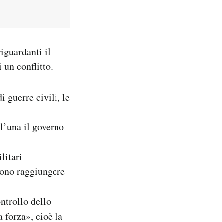
iguardanti il
 un conflitto.
 guerre civili, le
 l’una il governo
litari
vono raggiungere
ontrollo dello
a forza», cioè la