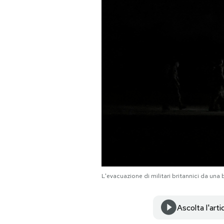
PODCAST
NEWSLETTER
I MIEI PREFERITI
SHOP
CALENDARIO
L'evacuazione di militari britannici da un
AREA PERSONALE
Area Personale
Ascolta l'arti
Newsletter