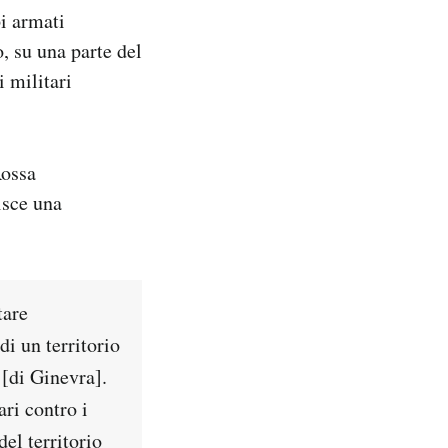
pi armati
, su una parte del
i militari
Rossa
isce una
tare
di un territorio
 [di Ginevra].
ari contro i
el territorio