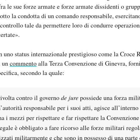
fra le sue forze armate e forze armate dissidenti o grup
sotto la condotta di un comando responsabile, esercitano
 controllo tale da permettere loro di condurre operazion
ertate».
n uno status internazionale prestigioso come la Croce 
n un
commento
alla Terza Convenzione di Ginevra, forn
pecifica, secondo la quale:
 rivolta contro il governo
de jure
possiede una forza mili
’autorità responsabile per i suoi atti, agisce all’interno 
a i mezzi per rispettare e far rispettare la Convenzione
legale è obbligato a fare ricorso alle forze militari regol
izzati militarmente e che sono in possesso di una parte d