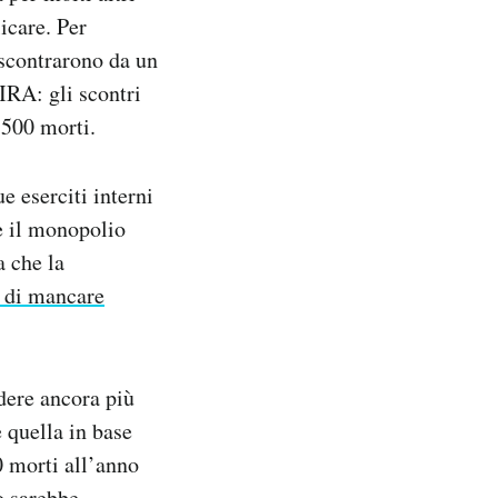
licare. Per
i scontrarono da un
’IRA: gli scontri
.500 morti.
e eserciti interni
e il monopolio
a che la
a di mancare
dere ancora più
 quella in base
0 morti all’anno
o sarebbe