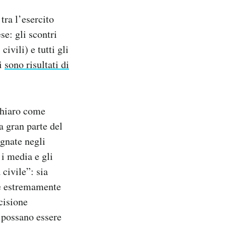
tra l’esercito
se: gli scontri
ivili) e tutti gli
ti
sono risultati di
 chiaro come
a gran parte del
gnate negli
 i media e gli
civile”: sia
ne estremamente
cisione
e possano essere