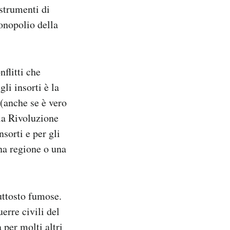
 strumenti di
monopolio della
nflitti che
li insorti è la
 (anche se è vero
la Rivoluzione
sorti e per gli
una regione o una
uttosto fumose.
erre civili del
 per molti altri