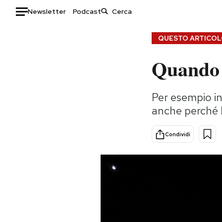
Newsletter
Podcast
Auto
QUESTO ARTICOLO
Quando i
HOME
Italia
Moda
Per esempio in
Mondo
Libri
anche perché l
Politica
Consumismi
Tecnologia
Storie/Idee
Condividi
Internet
Ok Boomer!
Scienza
Media
Cultura
Europa
Economia
Altrecose
Sport
Mondiali calcio 2026