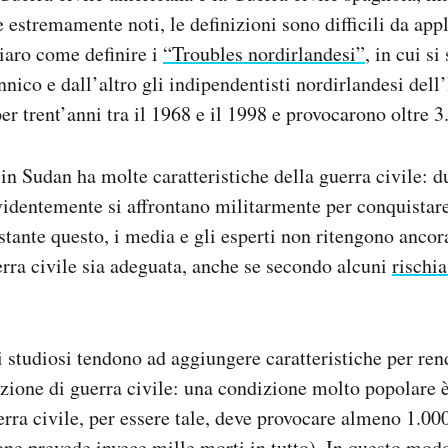
e estremamente noti, le definizioni sono difficili da app
iaro come definire i
“Troubles nordirlandesi”
, in cui s
annico e dall’altro gli indipendentisti nordirlandesi dell
er trent’anni tra il 1968 e il 1998 e provocarono oltre 3
in Sudan ha molte caratteristiche della guerra civile: du
videntemente si affrontano militarmente per conquistar
stante questo, i media e gli esperti non ritengono ancor
erra civile sia adeguata, anche se secondo alcuni
rischi
i studiosi tendono ad aggiungere caratteristiche per ren
nizione di guerra civile: una condizione molto popolare è
erra civile, per essere tale, deve provocare almeno 1.00
ione prevede invece mille morti in tutto). In questo mod