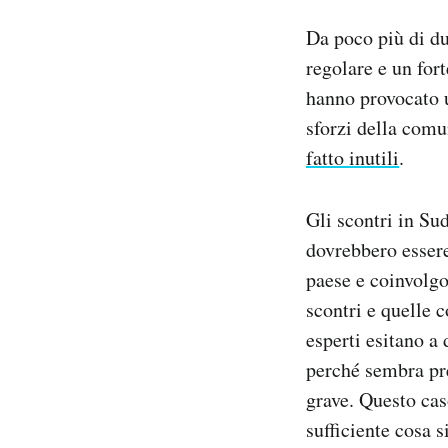
Notifiche mobile
Da poco più di du
Regala il Post
regolare e un fort
Hai bisogno di aiuto?
hanno provocato u
Esci
sforzi della comu
fatto inutili
.
Gli scontri in Su
dovrebbero essere 
paese e coinvolgo
scontri e quelle c
esperti esitano a
perché sembra pr
grave. Questo cas
sufficiente cosa 