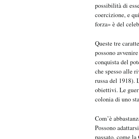
possibilità di ess
coercizione, e qui
forza» è del cel
Queste tre caratte
possono avvenire a
conquista del pot
che spesso alle r
russa del 1918). L
obiettivi. Le gue
colonia di uno st
Com’è abbastanza 
Possono adattarsi
passato, come la 