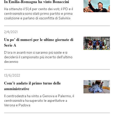
In Emilia-Romagna ha vinto Bonaccini
Ha ottenuto il 51,4 per cento dei voti; il PD e il
PODCAST
centrosinistra sono stati primo partito e prima
coalizione e parlano di «sconfitta di Salvini»
NEWSLETTER
2/4/2021
Un po’ di numeri per le ultime giornate di
I MIEI PREFERITI
Serie A
D'ora in avanti non ci saranno più soste e si
deciderà il campionato più incerto dell'ultimo
SHOP
decennio
13/6/2022
CALENDARIO
Com’è andato il primo turno delle
amministrative
AREA PERSONALE
Il centrodestra ha vinto a Genova e Palermo, il
centrosinistra ha superato le aspettative a
Entra
Verona e Padova