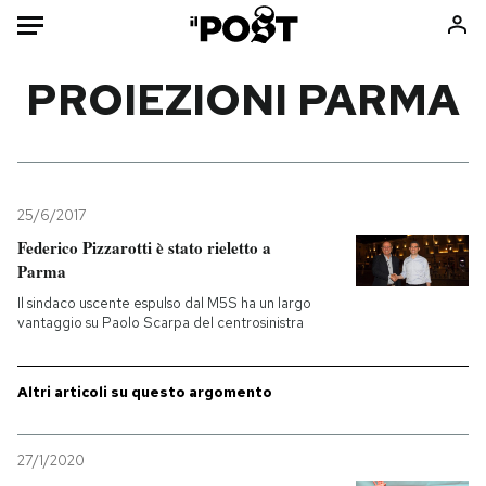
Auto
PROIEZIONI PARMA
HOME
Italia
Moda
Mondo
Libri
25/6/2017
Politica
Consumismi
Federico Pizzarotti è stato rieletto a
Parma
Tecnologia
Storie/Idee
Il sindaco uscente espulso dal M5S ha un largo
Internet
Ok Boomer!
vantaggio su Paolo Scarpa del centrosinistra
Scienza
Media
Cultura
Europa
Altri articoli su questo argomento
Economia
Altrecose
Sport
Mondiali calcio 2026
27/1/2020