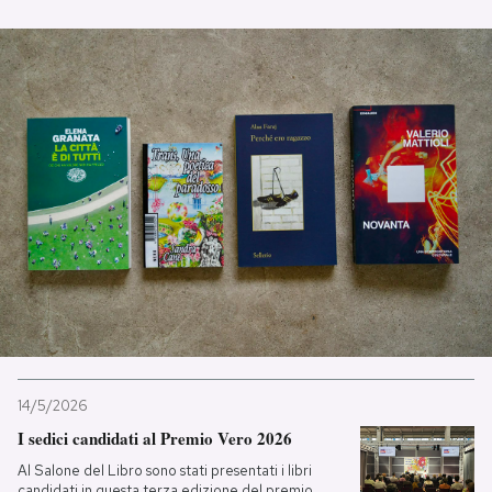
PODCAST
NEWSLETTER
I MIEI PREFERITI
SHOP
CALENDARIO
AREA PERSONALE
14/5/2026
I sedici candidati al Premio Vero 2026
Entra
Al Salone del Libro sono stati presentati i libri
candidati in questa terza edizione del premio