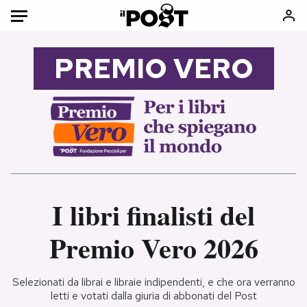
Auto
PREMIO VERO
HOME
Italia
Moda
Mondo
Libri
Politica
Consumismi
Tecnologia
Storie/Idee
Internet
Ok Boomer!
I libri finalisti del
Scienza
Media
Cultura
Europa
Premio Vero 2026
Economia
Altrecose
Sport
Mondiali calcio 2026
Selezionati da librai e libraie indipendenti, e che ora verranno
letti e votati dalla giuria di abbonati del Post