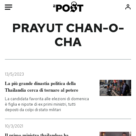
Auto
PRAYUT CHAN-O-
CHA
HOME
Italia
Moda
Mondo
Libri
Politica
Consumismi
13/5/2023
Tecnologia
Storie/Idee
La più grande dinastia politica della
Internet
Ok Boomer!
Thailandia cerca di tornare al potere
Scienza
Media
La candidata favorita alle elezioni di domenica
Cultura
Europa
è figlia e nipote di ex primi ministri, tutti
deposti da colpi di stato militari
Economia
Altrecose
Sport
Mondiali calcio 2026
10/3/2021
Il primo ministro thailandese ha