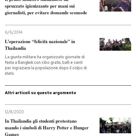
spruzzato igienizzante per mani sui
giornalisti, per evitare domande scomode
PODCAST
NEWSLETTER
6/6/2014
L’operazione “felicità nazionale” in
Thailandia
I MIEI PREFERITI
La giunta militare ha organizzato giornate di
festa a Bangkok con cibo gratis, balli e canti
per ingraziarsi la popolazione dopo il colpo di
SHOP
stato
CALENDARIO
Altri articoli su questo argomento
AREA PERSONALE
12/8/2020
In Thailandia gli studenti protestano
Entra
usando i simboli di Harry Potter e Hunger
Games