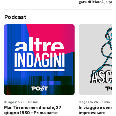
gara di Moto2, e poi
Podcast
10 agosto 26
-
63 min
9 agosto 26
-
6 min
Mar Tirreno meridionale, 27
In viaggio è sempr
giugno 1980 – Prima parte
improvvisare