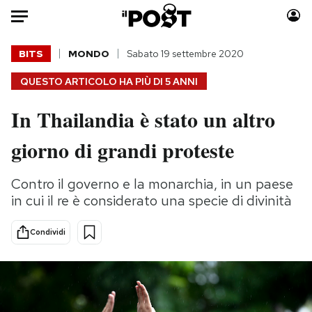
Auto
BITS
MONDO
Sabato 19 settembre 2020
QUESTO ARTICOLO HA PIÙ DI
5 ANNI
HOME
In Thailandia è stato un altro
Italia
Moda
Mondo
Libri
giorno di grandi proteste
Politica
Consumismi
Tecnologia
Storie/Idee
Contro il governo e la monarchia, in un paese
Internet
Ok Boomer!
in cui il re è considerato una specie di divinità
Scienza
Media
Condividi
Cultura
Europa
Economia
Altrecose
Sport
Mondiali calcio 2026