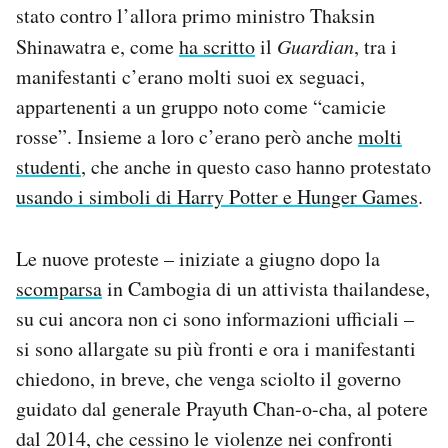
stato contro l’allora primo ministro Thaksin
Notifiche mobile
Regala il Post
Shinawatra e, come
ha scritto
il
Guardian
, tra i
Hai bisogno di aiuto?
manifestanti c’erano molti suoi ex seguaci,
Esci
appartenenti a un gruppo noto come “camicie
rosse”. Insieme a loro c’erano però anche
molti
studenti
, che anche in questo caso hanno protestato
usando i simboli di Harry Potter e Hunger Games
.
Le nuove proteste – iniziate a giugno dopo la
scomparsa
in Cambogia di un attivista thailandese,
su cui ancora non ci sono informazioni ufficiali –
si sono allargate su più fronti e ora i manifestanti
chiedono, in breve, che venga sciolto il governo
guidato dal generale Prayuth Chan-o-cha, al potere
dal 2014, che cessino le violenze nei confronti