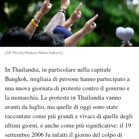
PODCAST
NEWSLETTER
(AP Photo/Wason Wanichakorn)
I MIEI PREFERITI
In Thailandia, in particolare nella capitale
SHOP
Bangkok, migliaia di persone hanno partecipato a
una nuova giornata di proteste contro il governo e
CALENDARIO
la monarchia. Le proteste in Thailandia vanno
avanti da luglio, ma quelle di oggi sono state
AREA PERSONALE
raccontate come più grandi e vivaci di quelle degli
ultimi giorni, e anche come più significative: il 19
Area Personale
settembre 2006 fu infatti il giorno del colpo di
Newsletter