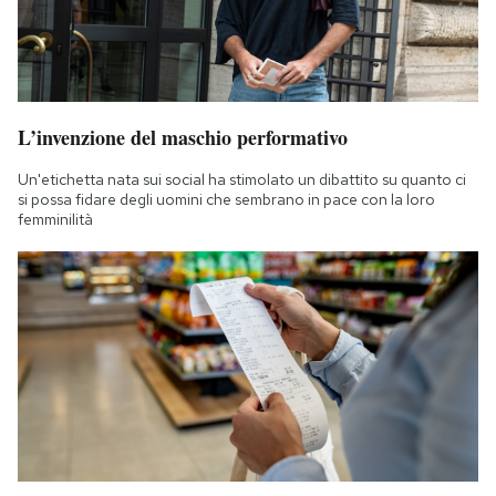
L’invenzione del maschio performativo
Un'etichetta nata sui social ha stimolato un dibattito su quanto ci
si possa fidare degli uomini che sembrano in pace con la loro
femminilità