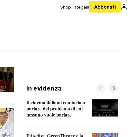
Abbonati
Shop
Regala
In evidenza
Il cinema italiano comincia a
A cos
parlare del problema di cui
nessuno vuole parlare
Cosa 
FitActive, GreenTheory e la