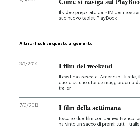
Come si naviga sul PlayBo
Il video preparato da RIM per mostrar
suo nuovo tablet PlayBook
Altri articoli su questo argomento
3/1/2014
I film del weekend
Il cast pazzesco di American Hustle, i
quello su uno storico maggiordomo della 
trailer
7/3/2013
I film della settimana
Escono due film con James Franco, uno 
ha vinto un sacco di premi: tutti i traile