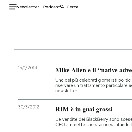
Newsletter
Podcast
Auto
HOME
Italia
Moda
Mondo
Libri
Politica
Consumismi
15/1/2014
Mike Allen e il “native adve
Tecnologia
Storie/Idee
Uno dei più celebrati giornalisti politi
Internet
Ok Boomer!
riservare un trattamento particolare ag
newsletter
Scienza
Media
Cultura
Europa
30/3/2012
RIM è in guai grossi
Economia
Altrecose
Sport
Mondiali calcio 2026
Le vendite dei BlackBerry sono scese
CEO ammette che stanno valutando l'ip