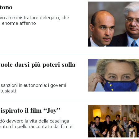
tono
ovo amministratore delegato, che
in enorme affanno
le darsi più poteri sulla
anzioni in autonomia: i governi
tusiasti
spirato il film “Joy”
ò davvero la vita della casalinga
nto di quello raccontato dal film è