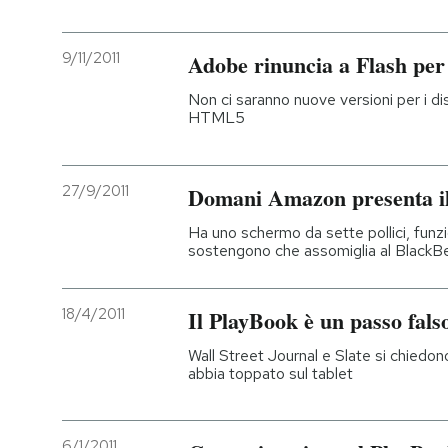
PODCAST
9/11/2011
Adobe rinuncia a Flash per
Non ci saranno nuove versioni per i disp
NEWSLETTER
HTML5
I MIEI PREFERITI
27/9/2011
Domani Amazon presenta il 
Ha uno schermo da sette pollici, funz
SHOP
sostengono che assomiglia al BlackB
CALENDARIO
18/4/2011
Il PlayBook è un passo fals
Wall Street Journal e Slate si chiedon
AREA PERSONALE
abbia toppato sul tablet
Entra
6/1/2011