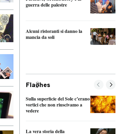
“Odis
guerra delle palestre
Che s
strum
Alcuni ristoranti si danno la
mancia da soli
Fla
hes
Sulla superficie del Sole c’erano
Il fi
vortici che non riuscivamo a
facen
vedere
dentr
La vera storia della
Il vi