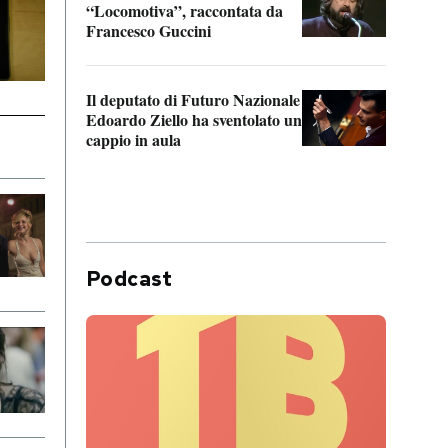
“Locomotiva”, raccontata da
inseg
Francesco Guccini
Khers
Il deputato di Futuro Nazionale
La pl
Edoardo Ziello ha sventolato un
da P
cappio in aula
Podcast