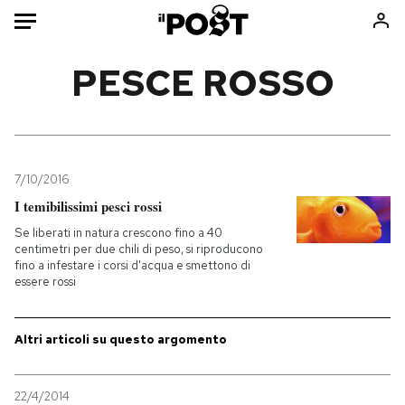
Auto
PESCE ROSSO
HOME
Italia
Moda
Mondo
Libri
7/10/2016
Politica
Consumismi
I temibilissimi pesci rossi
Tecnologia
Storie/Idee
Se liberati in natura crescono fino a 40
centimetri per due chili di peso, si riproducono
Internet
Ok Boomer!
fino a infestare i corsi d'acqua e smettono di
Scienza
Media
essere rossi
Cultura
Europa
Economia
Altrecose
Altri articoli su questo argomento
Sport
Mondiali calcio 2026
22/4/2014