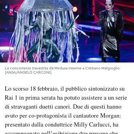
PODCAST
NEWSLETTER
I MIEI PREFERITI
La concorrente travestita da Medusa insieme a Cristiano Malgioglio.
SHOP
(ANSA/ANGELO CARCONI)
Lo scorso 18 febbraio, il pubblico sintonizzato su
CALENDARIO
Rai 1 in prima serata ha potuto assistere a un serie
di stravaganti duetti canori. Due di questi hanno
AREA PERSONALE
avuto per co-protagonista il cantautore Morgan:
presentato dalla conduttrice Milly Carlucci, ha
Area Personale
Newsletter
accompagnato nell’esibizione due persone che