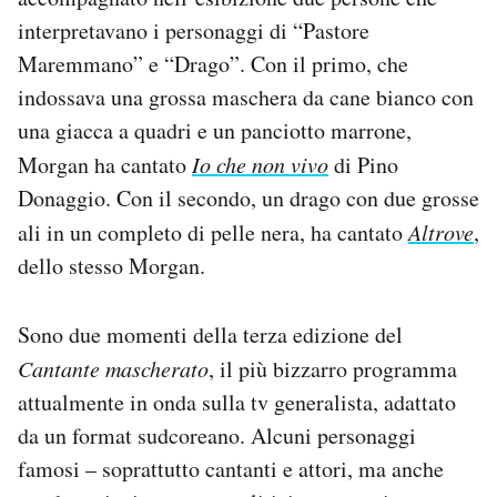
Notifiche mobile
interpretavano i personaggi di “Pastore
Regala il Post
Maremmano” e “Drago”. Con il primo, che
Hai bisogno di aiuto?
indossava una grossa maschera da cane bianco con
Esci
una giacca a quadri e un panciotto marrone,
Morgan ha cantato
Io che non vivo
di Pino
Donaggio. Con il secondo, un drago con due grosse
ali in un completo di pelle nera, ha cantato
Altrove
,
dello stesso Morgan.
Sono due momenti della terza edizione del
Cantante mascherato
, il più bizzarro programma
attualmente in onda sulla tv generalista, adattato
da un format sudcoreano. Alcuni personaggi
famosi – soprattutto cantanti e attori, ma anche