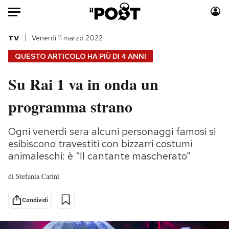
Auto
TV
Venerdì 11 marzo 2022
QUESTO ARTICOLO HA PIÙ DI
4 ANNI
HOME
Su Rai 1 va in onda un
Italia
Moda
programma strano
Mondo
Libri
Politica
Consumismi
Ogni venerdì sera alcuni personaggi famosi si
Tecnologia
Storie/Idee
esibiscono travestiti con bizzarri costumi
Internet
Ok Boomer!
animaleschi: è “Il cantante mascherato”
Scienza
Media
Cultura
Europa
di
Stefania Carini
Economia
Altrecose
Condividi
Sport
Mondiali calcio 2026