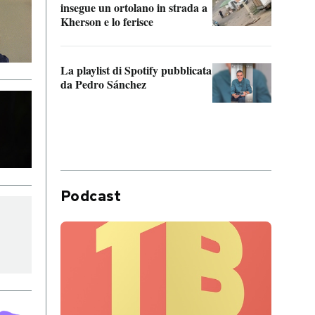
insegue un ortolano in strada a
statun
Kherson e lo ferisce
afric
La playlist di Spotify pubblicata
Quan
da Pedro Sánchez
magli
consi
difen
Podcast