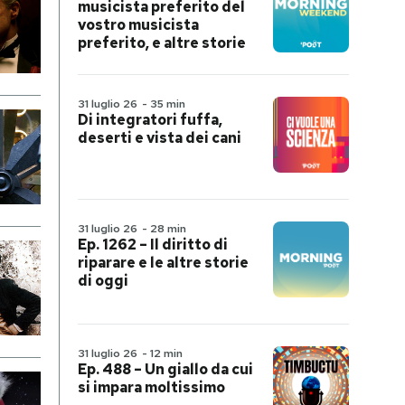
musicista preferito del
vostro musicista
preferito, e altre storie
31 luglio 26
-
35 min
Di integratori fuffa,
deserti e vista dei cani
31 luglio 26
-
28 min
Ep. 1262 – Il diritto di
riparare e le altre storie
di oggi
31 luglio 26
-
12 min
Ep. 488 – Un giallo da cui
si impara moltissimo