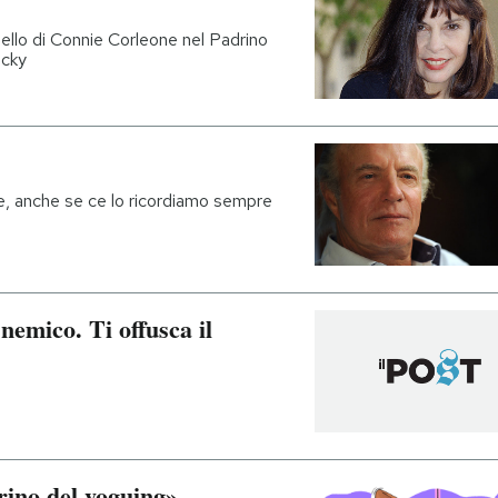
uello di Connie Corleone nel Padrino
ocky
e, anche se ce lo ricordiamo sempre
nemico. Ti offusca il
drino del voguing»