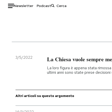
Newsletter
Podcast
Auto
HOME
Italia
Moda
Mondo
Libri
Politica
Consumismi
3/5/2022
La Chiesa vuole sempre me
Tecnologia
Storie/Idee
La loro figura è appena stata rimossa n
Internet
Ok Boomer!
ultimi anni sono state prese decisioni si
Scienza
Media
Cultura
Europa
Economia
Altrecose
Altri articoli su questo argomento
Sport
Mondiali calcio 2026