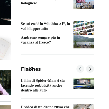
bolognese
Tom 
Se sai cos’è la “sbobba AI”, la
vedi dappertutto
Andremo sempre più in
vacanza al fresco?
Fla
hes
Il film di Spider-Man si sta
La de
facendo pubblicità anche
Franc
dentro alle auto
dello
Il video di un drone russo che
Una 