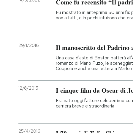
14/3/2022
Come fu recensito “Il padr
PODCAST
Fu mostrato in anteprima 50 anni fa: 
non a tutti, e in pochi intuirono che e
NEWSLETTER
29/1/2016
Il manoscritto del Padrino a
I MIEI PREFERITI
Una casa d'aste di Boston batterà all'a
romanzo di Mario Puzo, le sceneggiat
Coppola e anche una lettera a Marlo
SHOP
12/8/2015
I cinque film da Oscar di 
CALENDARIO
Era nato oggi l'attore celeberrimo co
carriera breve e straordinaria
AREA PERSONALE
Entra
25/4/2016