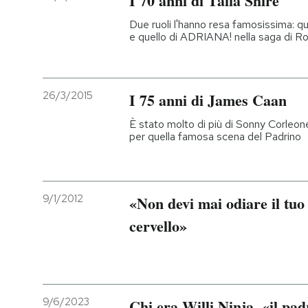
I 70 anni di Talia Shire
Due ruoli l'hanno resa famosissima: q
e quello di ADRIANA! nella saga di R
26/3/2015
I 75 anni di James Caan
È stato molto di più di Sonny Corleon
per quella famosa scena del Padrino
9/1/2012
«Non devi mai odiare il tuo 
cervello»
9/6/2023
Chi era Willi Ninja, «il pa