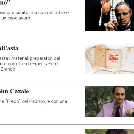
ino”
piacque subito, ma non del tutto e
ra un capolavoro
ll’asta
sta i materiali preparatori del
ure corrette da Francis Ford
n Brando
John Cazale
me "Fredo" nel Padrino, e con una