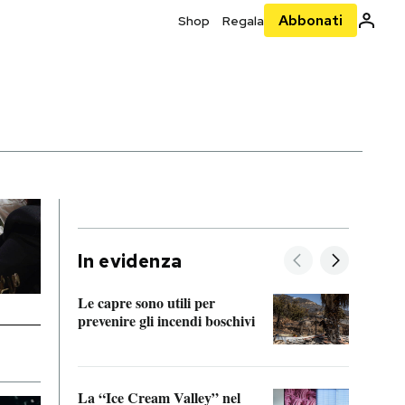
Abbonati
Shop
Regala
In evidenza
Le capre sono utili per
prevenire gli incendi boschivi
Le si
acces
La “Ice Cream Valley” nel
Prepa