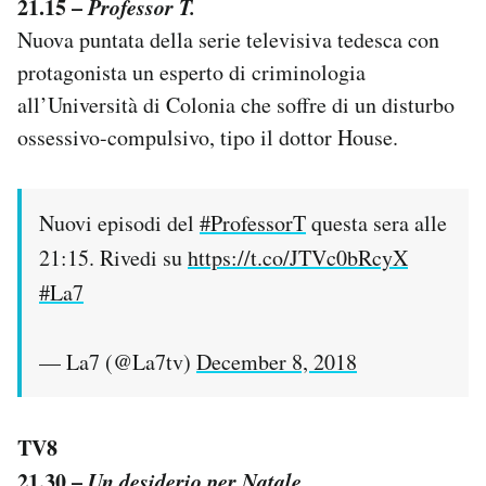
21.15 –
Professor T.
Nuova puntata della serie televisiva tedesca con
protagonista un esperto di criminologia
all’Università di Colonia che soffre di un disturbo
ossessivo-compulsivo, tipo il dottor House.
Nuovi episodi del
#ProfessorT
questa sera alle
21:15. Rivedi su
https://t.co/JTVc0bRcyX
#La7
— La7 (@La7tv)
December 8, 2018
TV8
21.30 –
Un desiderio per Natale