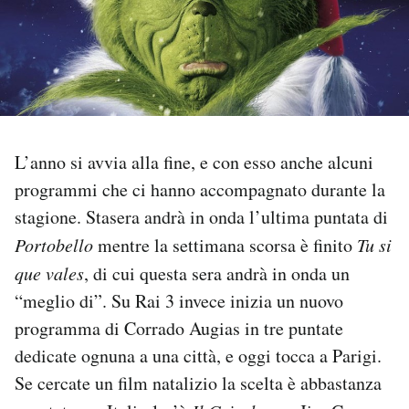
PODCAST
NEWSLETTER
I MIEI PREFERITI
L’anno si avvia alla fine, e con esso anche alcuni
programmi che ci hanno accompagnato durante la
stagione. Stasera andrà in onda l’ultima puntata di
SHOP
Portobello
mentre la settimana scorsa è finito
Tu si
que vales
, di cui questa sera andrà in onda un
CALENDARIO
“meglio di”. Su Rai 3 invece inizia un nuovo
programma di Corrado Augias in tre puntate
AREA PERSONALE
dedicate ognuna a una città, e oggi tocca a Parigi.
Area Personale
Se cercate un film natalizio la scelta è abbastanza
Newsletter