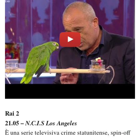
Rai 2
21.05 –
N.C.I.S Los Angeles
È una serie televisiva crime statunitense, spin-off