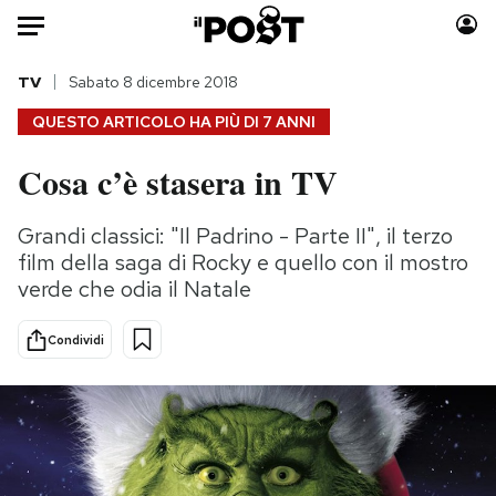
Auto
TV
Sabato 8 dicembre 2018
QUESTO ARTICOLO HA PIÙ DI
7 ANNI
HOME
Cosa c’è stasera in TV
Italia
Moda
Mondo
Libri
Grandi classici: "Il Padrino - Parte II", il terzo
Politica
Consumismi
film della saga di Rocky e quello con il mostro
Tecnologia
Storie/Idee
verde che odia il Natale
Internet
Ok Boomer!
Condividi
Scienza
Media
Cultura
Europa
Economia
Altrecose
Sport
Mondiali calcio 2026