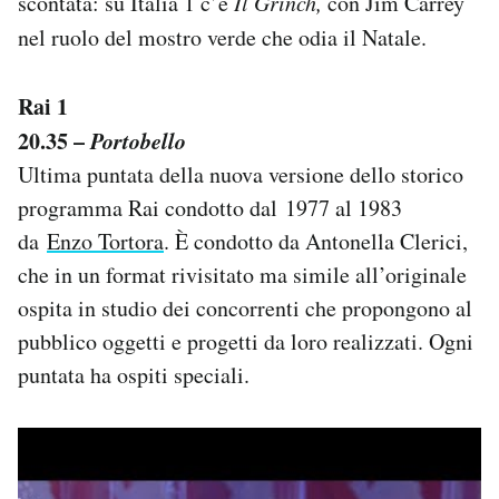
scontata: su Italia 1 c’è
Il Grinch,
con Jim Carrey
Notifiche mobile
nel ruolo del mostro verde che odia il Natale.
Regala il Post
Hai bisogno di aiuto?
Rai 1
Esci
20.35 –
Portobello
Ultima puntata della nuova versione dello storico
programma Rai condotto dal 1977 al 1983
da
Enzo Tortora
. È condotto da Antonella Clerici,
che in un format rivisitato ma simile all’originale
ospita in studio dei concorrenti che propongono al
pubblico oggetti e progetti da loro realizzati. Ogni
puntata ha ospiti speciali.