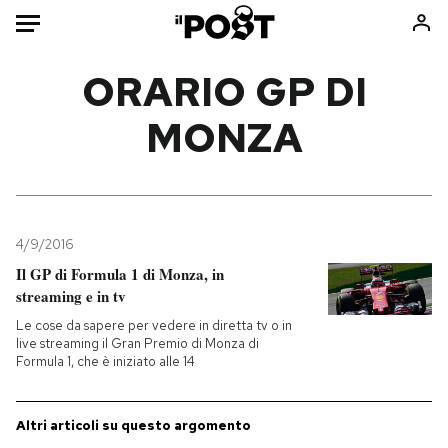
Auto
ORARIO GP DI
MONZA
HOME
Italia
Moda
Mondo
Libri
Politica
Consumismi
4/9/2016
Tecnologia
Storie/Idee
Il GP di Formula 1 di Monza, in
Internet
Ok Boomer!
streaming e in tv
Scienza
Media
Le cose da sapere per vedere in diretta tv o in
Cultura
Europa
live streaming il Gran Premio di Monza di
Formula 1, che è iniziato alle 14
Economia
Altrecose
Sport
Mondiali calcio 2026
Altri articoli su questo argomento