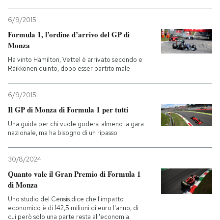
PODCAST
6/9/2015
Formula 1, l’ordine d’arrivo del GP di
Monza
NEWSLETTER
Ha vinto Hamilton, Vettel è arrivato secondo e
Räikkönen quinto, dopo esser partito male
I MIEI PREFERITI
6/9/2015
Il GP di Monza di Formula 1 per tutti
SHOP
Una guida per chi vuole godersi almeno la gara
nazionale, ma ha bisogno di un ripasso
CALENDARIO
30/8/2024
Quanto vale il Gran Premio di Formula 1
AREA PERSONALE
di Monza
Uno studio del Censis dice che l'impatto
Entra
economico è di 142,5 milioni di euro l'anno, di
cui però solo una parte resta all'economia