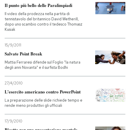
Il punto più bello delle Paralimpiadi
PODCAST
Il video della prodezza nella partita di
tennistavolo del britannico David Wetherill,
dopo uno scambio contro il tedesco Thomasz
Kusiak
NEWSLETTER
15/9/2011
I MIEI PREFERITI
Salvate Point Break
Mattia Ferraresi difende sul Foglio "la natura
degli anni Novanta" e il surfista Bodhi
SHOP
27/4/2010
CALENDARIO
L’esercito americano contro PowerPoint
La preparazione delle slide richiede tempo e
rende meno produttivi gli ufficiali
AREA PERSONALE
Entra
17/9/2010
Ricetta per una presentazione mortale