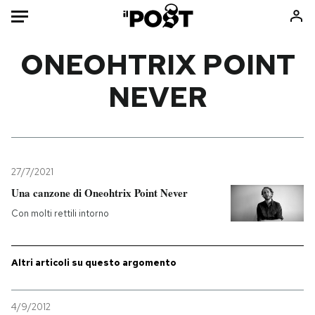
Auto
ONEOHTRIX POINT
NEVER
HOME
Italia
Moda
Mondo
Libri
Politica
Consumismi
27/7/2021
Tecnologia
Storie/Idee
Una canzone di Oneohtrix Point Never
Internet
Ok Boomer!
Con molti rettili intorno
Scienza
Media
Cultura
Europa
Economia
Altrecose
Altri articoli su questo argomento
Sport
Mondiali calcio 2026
4/9/2012