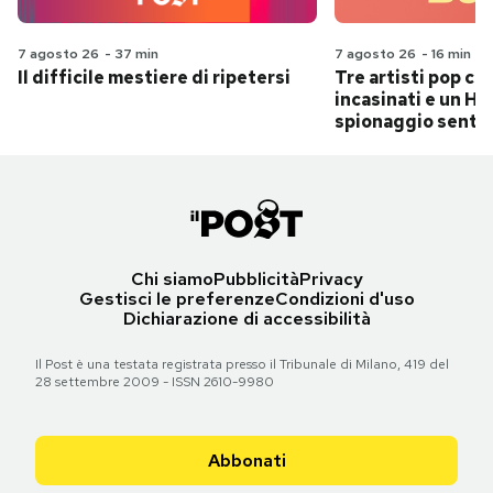
7 agosto 26
-
37 min
7 agosto 26
-
16 min
Il difficile mestiere di ripetersi
Tre artisti pop ch
incasinati e un Hit
spionaggio senti
Chi siamo
Pubblicità
Privacy
Gestisci le preferenze
Condizioni d'uso
Dichiarazione di accessibilità
Il Post è una testata registrata presso il Tribunale di Milano, 419 del
28 settembre 2009 - ISSN 2610-9980
Abbonati