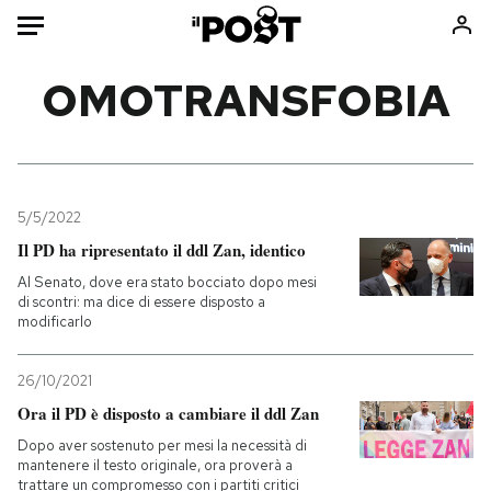
Auto
OMOTRANSFOBIA
HOME
Italia
Moda
Mondo
Libri
5/5/2022
Politica
Consumismi
Il PD ha ripresentato il ddl Zan, identico
Tecnologia
Storie/Idee
Al Senato, dove era stato bocciato dopo mesi
di scontri: ma dice di essere disposto a
Internet
Ok Boomer!
modificarlo
Scienza
Media
Cultura
Europa
26/10/2021
Economia
Altrecose
Ora il PD è disposto a cambiare il ddl Zan
Sport
Mondiali calcio 2026
Dopo aver sostenuto per mesi la necessità di
mantenere il testo originale, ora proverà a
trattare un compromesso con i partiti critici