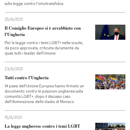
sulla legge contro l'omotransfobia
PODCAST
25/6/2021
Il Consiglio Europeo si è arrabbiato con
NEWSLETTER
l’Ungheria
Per la legge contro i temi LGBT+ nelle scuole,
da poco approvata, criticata duramente da
I MIEI PREFERITI
quasi tutti i leader dell'Unione
23/6/2021
SHOP
Tutti contro l’Ungheria
14 paesi dell'Unione Europea hanno firmato un
CALENDARIO
documento contro le posizioni ungheresi sulla
comunità LGBT+, dopo il discusso caso
dell'illuminazione dello stadio di Monaco
AREA PERSONALE
15/6/2021
Entra
La legge ungherese contro i temi LGBT