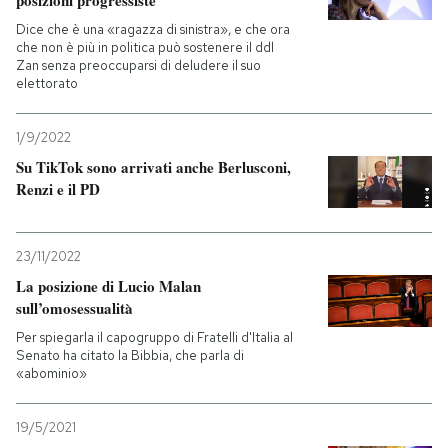
posizioni progressiste
Dice che è una «ragazza di sinistra», e che ora
che non è più in politica può sostenere il ddl
Zan senza preoccuparsi di deludere il suo
elettorato
1/9/2022
Su TikTok sono arrivati anche Berlusconi,
Renzi e il PD
23/11/2022
La posizione di Lucio Malan
sull’omosessualità
Per spiegarla il capogruppo di Fratelli d'Italia al
Senato ha citato la Bibbia, che parla di
«abominio»
19/5/2021