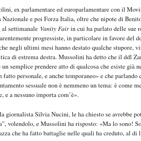
lini, ex parlamentare ed europarlamentare con il Mov
a Nazionale e poi Forza Italia, oltre che nipote di Benit
a
al settimanale
Vanity Fair
in cui ha parlato delle sue r
arentemente progressiste, in particolare in favore del d
che negli ultimi mesi hanno destato qualche stupore, vis
itica di estrema destra. Mussolini ha detto che il ddl Z
 un semplice prendere atto di qualcosa che esiste già ne
un fatto personale, e anche temporaneo» e che parlando c
ientamento sessuale non è nemmeno un tema: è come met
e, e a nessuno importa com’è».
 la giornalista Silvia Nucini, le ha chiesto se avrebbe p
ra”, volendolo, e Mussolini ha risposto: «Ma lo sono! S
za che ha fatto battaglie nelle quali ha creduto, al di l