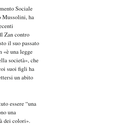
imento Sociale
o Mussolini, ha
ecenti
dl Zan contro
to il suo passato
an «è una legge
lla società», che
oi suoi figli ha
tersi un abito
otuto essere “una
ono una
à dei colori».