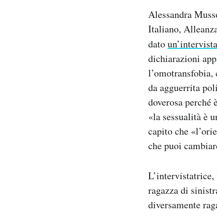
Notifiche mobile
Alessandra Musso
Regala il Post
Italiano, Alleanz
Hai bisogno di aiuto?
dato
un’intervist
Esci
dichiarazioni app
l’omotransfobia, 
da agguerrita pol
doverosa perché è
«la sessualità è 
capito che «l’or
che puoi cambiar
L’intervistatrice,
ragazza di sinist
diversamente ragaz