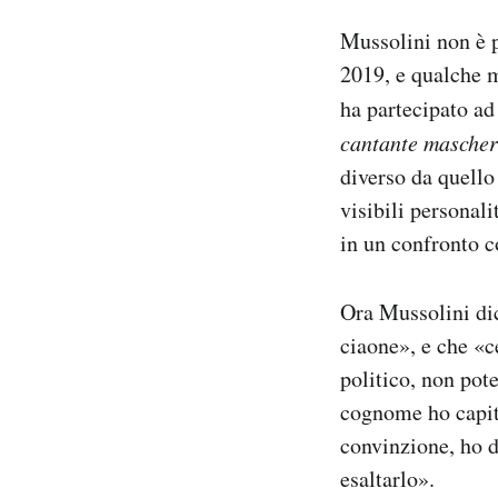
Mussolini non è p
2019, e qualche m
ha partecipato ad
cantante mascher
diverso da quello 
visibili personali
in un confronto c
Ora Mussolini dic
ciaone», e che «
politico, non pot
cognome ho capito
convinzione, ho d
esaltarlo».