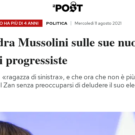
 HA PIÙ DI
4 ANNI
POLITICA
Mercoledì 11 agosto 2021
ra Mussolini sulle sue nu
i progressiste
 «ragazza di sinistra», e che ora che non è più 
dl Zan senza preoccuparsi di deludere il suo el