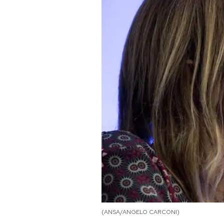
PODCAST
NEWSLETTER
I MIEI PREFERITI
SHOP
CALENDARIO
AREA PERSONALE
Area Personale
(ANSA/ANGELO CARCONI)
Newsletter