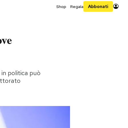
Abbonati
Shop
Regala
ove
in politica può
ettorato