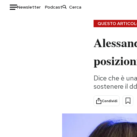
Newsletter
Podcast
Auto
QUESTO ARTICOLO
Alessand
HOME
Italia
Moda
posizion
Mondo
Libri
Politica
Consumismi
Dice che è una
Tecnologia
Storie/Idee
sostenere il d
Internet
Ok Boomer!
Scienza
Media
Condividi
Cultura
Europa
Economia
Altrecose
Sport
Mondiali calcio 2026