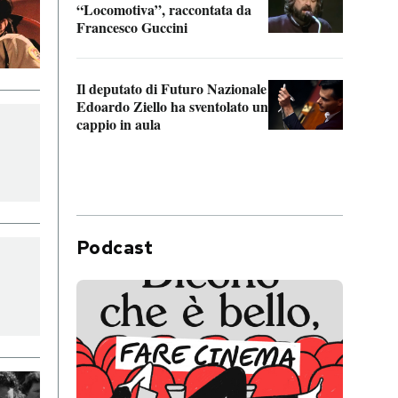
“Locomotiva”, raccontata da
inseg
Francesco Guccini
Khers
Il deputato di Futuro Nazionale
La pl
Edoardo Ziello ha sventolato un
da P
cappio in aula
Podcast