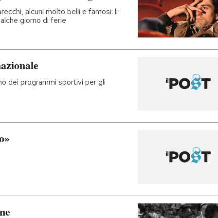
ecchi, alcuni molto belli e famosi: li
alche giorno di ferie
nazionale
o dei programmi sportivi per gli
mo»
ine