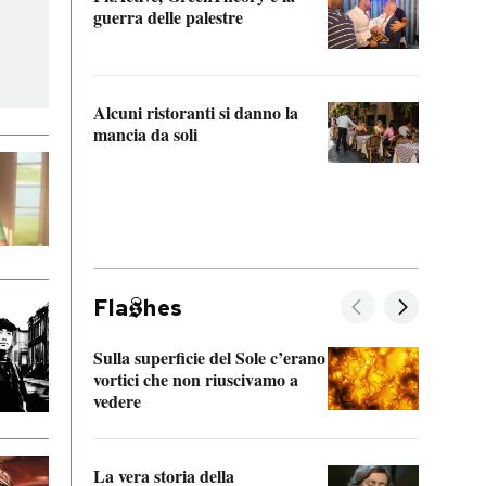
“Odis
guerra delle palestre
Che s
strum
Alcuni ristoranti si danno la
mancia da soli
Fla
hes
Sulla superficie del Sole c’erano
Il fi
vortici che non riuscivamo a
facen
vedere
dentr
La vera storia della
Il vi