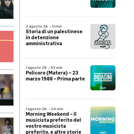
2 agosto 26
-
11 min
Storia di un palestinese
in detenzione
amministrativa
1 agosto 26
-
53 min
Policoro (Matera) – 23
marzo 1988 – Prima parte
1 agosto 26
-
24 min
Morning Weekend – Il
musicista preferito del
vostro musicista
preferito, e altre storie