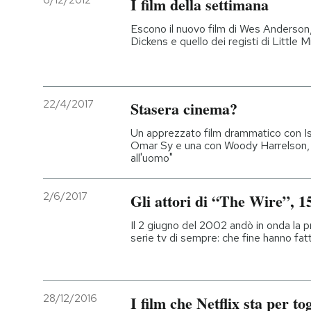
6/12/2012
I film della settimana
PODCAST
Escono il nuovo film di Wes Anderson,
Dickens e quello dei registi di Little Miss
NEWSLETTER
22/4/2017
Stasera cinema?
I MIEI PREFERITI
Un apprezzato film drammatico con I
Omar Sy e una con Woody Harrelson, 
all'uomo"
SHOP
2/6/2017
Gli attori di “The Wire”, 1
CALENDARIO
Il 2 giugno del 2002 andò in onda la pr
serie tv di sempre: che fine hanno fatt
AREA PERSONALE
Entra
28/12/2016
I film che Netflix sta per to