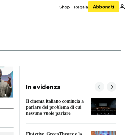
Abbonati
Shop
Regala
In evidenza
Il cinema italiano comincia a
A cos
parlare del problema di cui
nessuno vuole parlare
Cosa 
FitActive, GreenTheory e la