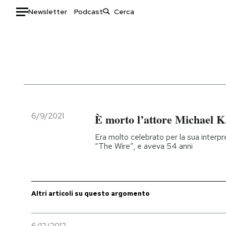
Newsletter
Podcast
Auto
HOME
Italia
Moda
Mondo
Libri
Politica
Consumismi
6/9/2021
È morto l’attore Michael K
Tecnologia
Storie/Idee
Era molto celebrato per la sua interpr
Internet
Ok Boomer!
“The Wire”, e aveva 54 anni
Scienza
Media
Cultura
Europa
Economia
Altrecose
Altri articoli su questo argomento
Sport
Mondiali calcio 2026