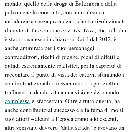
mondo, quello della droga di Baltimora e della
Notifiche mobile
polizia che la combatte, con un realismo e
Regala il Post
un’aderenza senza precedenti, che ha rivoluzionato
Hai bisogno di aiuto?
Esci
il modo di fare cinema e tv.
The Wire
, che in Italia
è stata trasmessa in chiaro su Rai 4 dal 2012, è
anche ammirata per i suoi personaggi
contraddittori, ricchi di pieghe, pieni di difetti e
quindi estremamente realistici, per la capacità di
raccontare il punto di vista dei cattivi, sfumando i
confini tradizionali e rassicuranti tra poliziotti e
trafficanti e dando vita a una
visione del mondo
complessa
e sfaccettata. Oltre a tutto questo, ha
anche contribuito al successo e alla fama di molti
suoi attori – alcuni all’epoca erano adolescenti,
altri venivano davvero “dalla strada” e avevano un