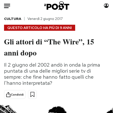
Auto
CULTURA
Venerdì 2 giugno 2017
QUESTO ARTICOLO HA PIÙ DI
9 ANNI
HOME
Gli attori di “The Wire”, 15
Italia
Moda
anni dopo
Mondo
Libri
Politica
Consumismi
Il 2 giugno del 2002 andò in onda la prima
Tecnologia
Storie/Idee
puntata di una delle migliori serie tv di
Internet
Ok Boomer!
sempre: che fine hanno fatto quelli che
Scienza
Media
l'hanno interpretata?
Cultura
Europa
Economia
Altrecose
Condividi
Sport
Mondiali calcio 2026