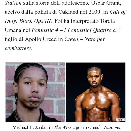
Station
sulla storia dell’adolescente Oscar Grant,
ucciso dalla polizia di Oakland nel 2009, in
Call of
Duty: Black Ops III.
Poi ha interpretato Torcia
Umana nei
Fantastic 4 – I Fantastici Quattro
e il
figlio di Apollo Creed in
Creed – Nato per
combattere
.
Michael B. Jordan in
The Wire
e poi in
Creed – Nato per