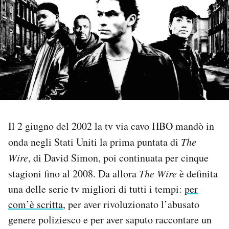
PODCAST
NEWSLETTER
I MIEI PREFERITI
SHOP
Il 2 giugno del 2002 la tv via cavo HBO mandò in
onda negli Stati Uniti la prima puntata di
The
CALENDARIO
Wire
, di David Simon, poi continuata per cinque
stagioni fino al 2008. Da allora
The Wire
è definita
una delle serie tv migliori di tutti i tempi:
per
AREA PERSONALE
com’è scritta
, per aver rivoluzionato l’abusato
Area Personale
genere poliziesco e per aver saputo raccontare un
Newsletter