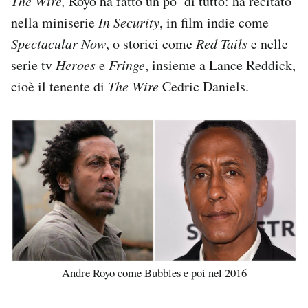
The Wire,
Royo ha fatto un po’ di tutto: ha recitato
nella miniserie
In Security
, in film indie come
Spectacular Now
, o storici come
Red Tails
e nelle
serie tv
Heroes
e
Fringe
, insieme a Lance Reddick,
cioè il tenente di
The Wire
Cedric Daniels.
Andre Royo come Bubbles e poi nel 2016