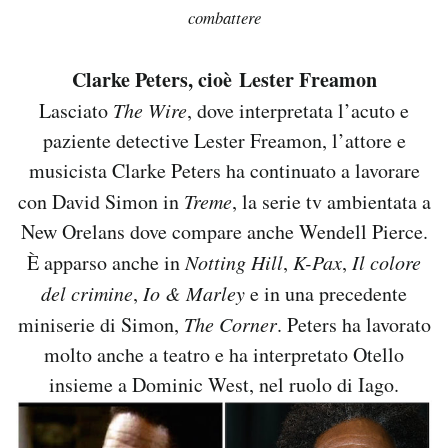
combattere
Clarke Peters, cioè Lester Freamon
Lasciato
The Wire
, dove interpretata l’acuto e
paziente detective Lester Freamon, l’attore e
musicista Clarke Peters ha continuato a lavorare
con David Simon in
Treme
, la serie tv ambientata a
New Orelans dove compare anche Wendell Pierce.
È apparso anche in
Notting Hill
,
K-Pax
,
Il colore
del crimine
,
Io & Marley
e in una precedente
miniserie di Simon,
The Corner
. Peters ha lavorato
molto anche a teatro e ha interpretato Otello
insieme a Dominic West, nel ruolo di Iago.