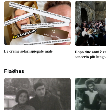
Le creme solari spiegate male
Dopo due anni è camb
concerto più lungo d
Fla
hes