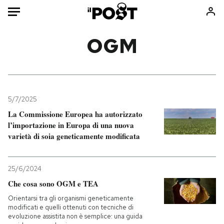
Auto
OGM
HOME
Italia
Moda
Mondo
Libri
5/7/2025
Politica
Consumismi
La Commissione Europea ha autorizzato
l’importazione in Europa di una nuova
Tecnologia
Storie/Idee
varietà di soia geneticamente modificata
Internet
Ok Boomer!
Scienza
Media
25/6/2024
Cultura
Europa
Che cosa sono OGM e TEA
Economia
Altrecose
Orientarsi tra gli organismi geneticamente
Sport
Mondiali calcio 2026
modificati e quelli ottenuti con tecniche di
evoluzione assistita non è semplice: una guida