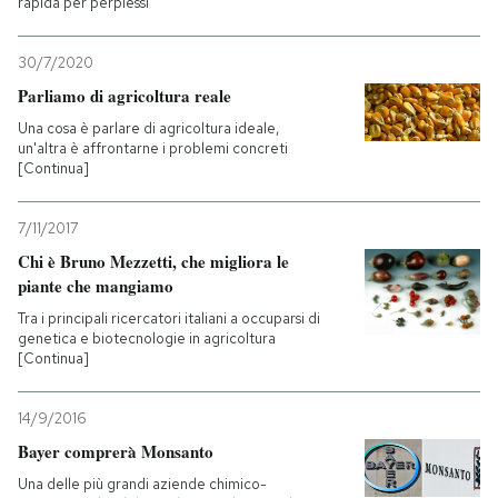
rapida per perplessi
PODCAST
30/7/2020
Parliamo di agricoltura reale
NEWSLETTER
Una cosa è parlare di agricoltura ideale,
un'altra è affrontarne i problemi concreti
[Continua]
I MIEI PREFERITI
7/11/2017
Chi è Bruno Mezzetti, che migliora le
SHOP
piante che mangiamo
Tra i principali ricercatori italiani a occuparsi di
CALENDARIO
genetica e biotecnologie in agricoltura
[Continua]
AREA PERSONALE
14/9/2016
Bayer comprerà Monsanto
Entra
Una delle più grandi aziende chimico-