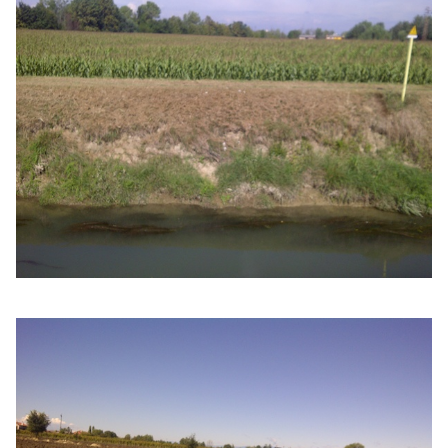
PODCAST
NEWSLETTER
I MIEI PREFERITI
SHOP
CALENDARIO
AREA PERSONALE
Area Personale
Newsletter