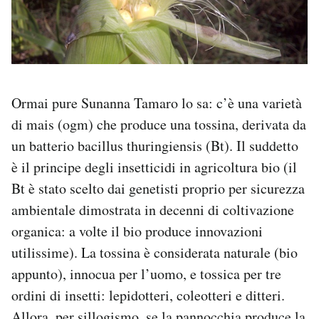
Ormai pure Sunanna Tamaro lo sa: c’è una varietà
di mais (ogm) che produce una tossina, derivata da
un batterio bacillus thuringiensis (Bt). Il suddetto
è il principe degli insetticidi in agricoltura bio (il
Bt è stato scelto dai genetisti proprio per sicurezza
ambientale dimostrata in decenni di coltivazione
organica: a volte il bio produce innovazioni
utilissime). La tossina è considerata naturale (bio
appunto), innocua per l’uomo, e tossica per tre
ordini di insetti: lepidotteri, coleotteri e ditteri.
Allora, per sillogismo, se la pannocchia produce la