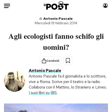
Auto
di
Antonio Pascale
Mercoledì 19 febbraio 2014
HOME
Agli ecologisti fanno schifo gli
Italia
Moda
uomini?
Mondo
Libri
Politica
Consumismi
Condividi
Tecnologia
Storie/Idee
Antonio Pascale
Internet
Ok Boomer!
Antonio Pascale fa il giornalista e lo scrittore,
Scienza
Media
vive a Roma. Scrive per il teatro e la radio.
Cultura
Europa
Collabora con il Mattino, lo Straniero e Limes.
I suoi libri su IBS
.
Economia
Altrecose
Sport
Mondiali calcio 2026