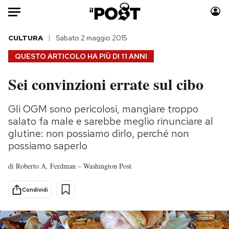
Auto
CULTURA
Sabato 2 maggio 2015
QUESTO ARTICOLO HA PIÙ DI
11 ANNI
HOME
Sei convinzioni errate sul cibo
Italia
Moda
Mondo
Libri
Gli OGM sono pericolosi, mangiare troppo
Politica
Consumismi
salato fa male e sarebbe meglio rinunciare al
Tecnologia
Storie/Idee
glutine: non possiamo dirlo, perché non
possiamo saperlo
Internet
Ok Boomer!
Scienza
Media
di
Roberto A. Ferdman – Washington Post
Cultura
Europa
Economia
Altrecose
Condividi
Sport
Mondiali calcio 2026