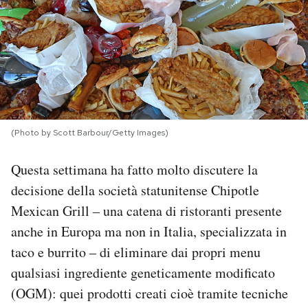
PODCAST
NEWSLETTER
I MIEI PREFERITI
(Photo by Scott Barbour/Getty Images)
SHOP
Questa settimana ha fatto molto discutere la
decisione della società statunitense Chipotle
Mexican Grill – una catena di ristoranti presente
CALENDARIO
anche in Europa ma non in Italia, specializzata in
taco e burrito – di eliminare dai propri menu
AREA PERSONALE
qualsiasi ingrediente geneticamente modificato
Area Personale
(OGM): quei prodotti creati cioè tramite tecniche
Newsletter