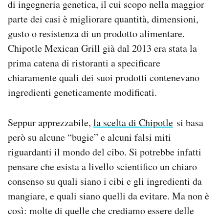
di ingegneria genetica, il cui scopo nella maggior
Notifiche mobile
parte dei casi è migliorare quantità, dimensioni,
Regala il Post
gusto o resistenza di un prodotto alimentare.
Hai bisogno di aiuto?
Esci
Chipotle Mexican Grill già dal 2013 era stata la
prima catena di ristoranti a specificare
chiaramente quali dei suoi prodotti contenevano
ingredienti geneticamente modificati.
Seppur apprezzabile,
la scelta di Chipotle
si basa
però su alcune “bugie” e alcuni falsi miti
riguardanti il mondo del cibo. Si potrebbe infatti
pensare che esista a livello scientifico un chiaro
consenso su quali siano i cibi e gli ingredienti da
mangiare, e quali siano quelli da evitare. Ma non è
così: molte di quelle che crediamo essere delle