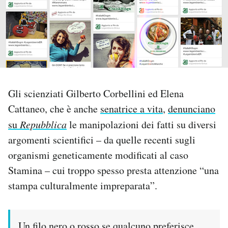
PODCAST
NEWSLETTER
I MIEI PREFERITI
Gli scienziati Gilberto Corbellini ed Elena
Cattaneo, che è anche
senatrice a vita
,
denunciano
SHOP
su
Repubblica
le manipolazioni dei fatti su diversi
argomenti scientifici – da quelle recenti sugli
organismi geneticamente modificati al caso
CALENDARIO
Stamina – cui troppo spesso presta attenzione “una
stampa culturalmente impreparata”.
AREA PERSONALE
Area Personale
Newsletter
Un filo nero o rosso se qualcuno preferisce,