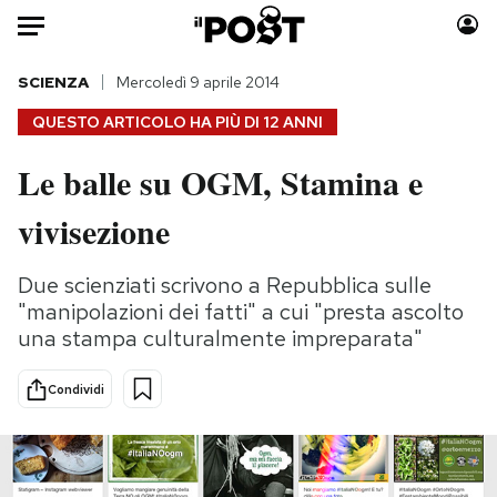
Auto
SCIENZA
Mercoledì 9 aprile 2014
QUESTO ARTICOLO HA PIÙ DI
12 ANNI
HOME
Le balle su OGM, Stamina e
Italia
Moda
vivisezione
Mondo
Libri
Politica
Consumismi
Due scienziati scrivono a Repubblica sulle
Tecnologia
Storie/Idee
"manipolazioni dei fatti" a cui "presta ascolto
Internet
Ok Boomer!
una stampa culturalmente impreparata"
Scienza
Media
Cultura
Europa
Condividi
Economia
Altrecose
Sport
Mondiali calcio 2026