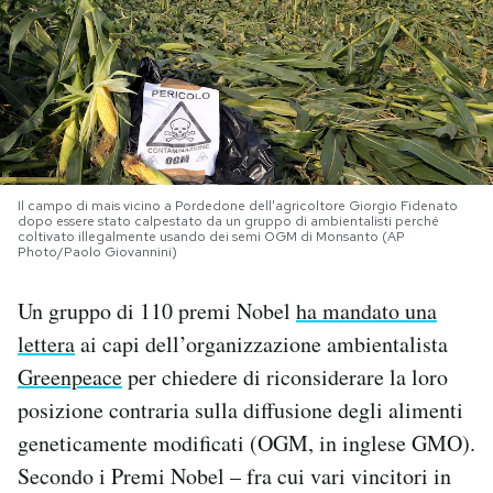
PODCAST
NEWSLETTER
I MIEI PREFERITI
Il campo di mais vicino a Pordedone dell'agricoltore Giorgio Fidenato
dopo essere stato calpestato da un gruppo di ambientalisti perché
coltivato illegalmente usando dei semi OGM di Monsanto (AP
Photo/Paolo Giovannini)
SHOP
Un gruppo di 110 premi Nobel
ha mandato una
CALENDARIO
lettera
ai capi dell’organizzazione ambientalista
Greenpeace
per chiedere di riconsiderare la loro
AREA PERSONALE
posizione contraria sulla diffusione degli alimenti
geneticamente modificati (OGM, in inglese GMO).
Area Personale
Secondo i Premi Nobel – fra cui vari vincitori in
Newsletter