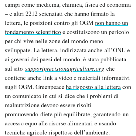
campi come medicina, chimica, fisica ed economia
Notifiche mobile
– e altri 2212 scienziati che hanno firmato la
Regala il Post
Hai bisogno di aiuto?
lettera, le posizioni contro gli OGM
non hanno un
Esci
fondamento scientifico
e costituiscono un pericolo
per chi vive nelle zone del mondo meno
sviluppate. La lettera, indirizzata anche all’ONU e
ai governi dei paesi del mondo, è stata pubblicata
sul sito
supportprecisionagriculture.org
che
contiene anche link a video e materiali informativi
sugli OGM. Greenpeace
ha risposto alla lettera
con
un comunicato in cui si dice che i problemi di
malnutrizione devono essere risolti
promuovendo diete più equilibrate, garantendo un
accesso equo alle risorse alimentari e usando
tecniche agricole rispettose dell’ambiente.