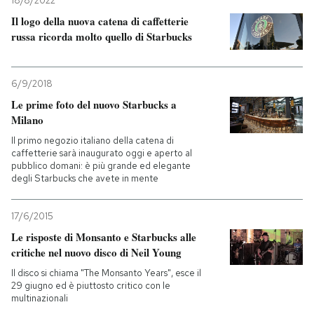
18/8/2022
Il logo della nuova catena di caffetterie
PODCAST
russa ricorda molto quello di Starbucks
NEWSLETTER
6/9/2018
Le prime foto del nuovo Starbucks a
Milano
I MIEI PREFERITI
Il primo negozio italiano della catena di
caffetterie sarà inaugurato oggi e aperto al
pubblico domani: è più grande ed elegante
SHOP
degli Starbucks che avete in mente
CALENDARIO
17/6/2015
Le risposte di Monsanto e Starbucks alle
critiche nel nuovo disco di Neil Young
AREA PERSONALE
Il disco si chiama "The Monsanto Years", esce il
29 giugno ed è piuttosto critico con le
Entra
multinazionali