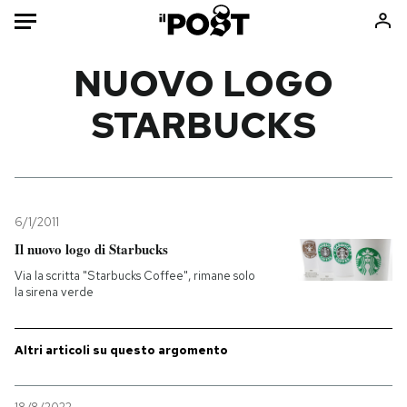
Auto
NUOVO LOGO
STARBUCKS
HOME
Italia
Moda
Mondo
Libri
Politica
Consumismi
6/1/2011
Tecnologia
Storie/Idee
Il nuovo logo di Starbucks
Internet
Ok Boomer!
Via la scritta "Starbucks Coffee", rimane solo
Scienza
Media
la sirena verde
Cultura
Europa
Economia
Altrecose
Altri articoli su questo argomento
Sport
Mondiali calcio 2026