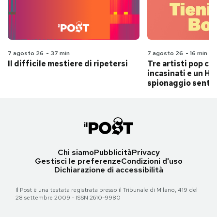
7 agosto 26
-
37 min
7 agosto 26
-
16 min
Il difficile mestiere di ripetersi
Tre artisti pop ch
incasinati e un Hit
spionaggio senti
Chi siamo
Pubblicità
Privacy
Gestisci le preferenze
Condizioni d'uso
Dichiarazione di accessibilità
Il Post è una testata registrata presso il Tribunale di Milano, 419 del
28 settembre 2009 - ISSN 2610-9980