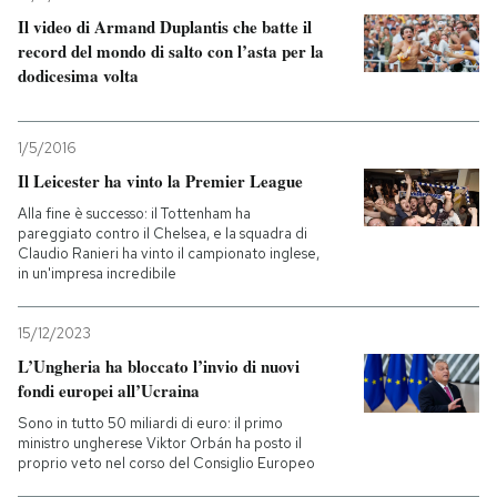
Il video di Armand Duplantis che batte il
PODCAST
record del mondo di salto con l’asta per la
dodicesima volta
NEWSLETTER
1/5/2016
Il Leicester ha vinto la Premier League
I MIEI PREFERITI
Alla fine è successo: il Tottenham ha
pareggiato contro il Chelsea, e la squadra di
Claudio Ranieri ha vinto il campionato inglese,
SHOP
in un'impresa incredibile
15/12/2023
CALENDARIO
L’Ungheria ha bloccato l’invio di nuovi
fondi europei all’Ucraina
AREA PERSONALE
Sono in tutto 50 miliardi di euro: il primo
ministro ungherese Viktor Orbán ha posto il
Entra
proprio veto nel corso del Consiglio Europeo