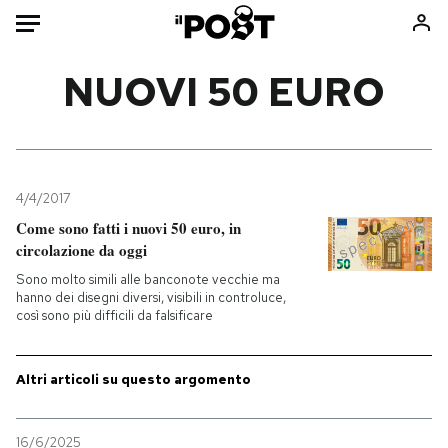
Auto
NUOVI 50 EURO
HOME
Italia
Moda
Mondo
Libri
4/4/2017
Politica
Consumismi
Come sono fatti i nuovi 50 euro, in
circolazione da oggi
Tecnologia
Storie/Idee
Sono molto simili alle banconote vecchie ma
Internet
Ok Boomer!
hanno dei disegni diversi, visibili in controluce,
Scienza
Media
così sono più difficili da falsificare
Cultura
Europa
Economia
Altrecose
Altri articoli su questo argomento
Sport
Mondiali calcio 2026
16/6/2025