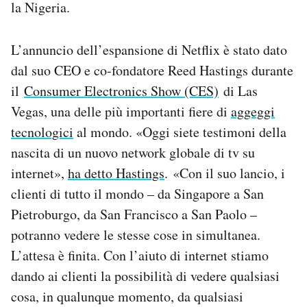
la Nigeria.
Notifiche mobile
Regala il Post
Hai bisogno di aiuto?
L’annuncio dell’espansione di Netflix è stato dato
Esci
dal suo CEO e co-fondatore Reed Hastings durante
il
Consumer Electronics Show (CES)
di Las
Vegas, una delle più importanti fiere di
aggeggi
tecnologici
al mondo. «Oggi siete testimoni della
nascita di un nuovo network globale di tv su
internet»,
ha detto Hastings
. «Con il suo lancio, i
clienti di tutto il mondo – da Singapore a San
Pietroburgo, da San Francisco a San Paolo –
potranno vedere le stesse cose in simultanea.
L’attesa è finita. Con l’aiuto di internet stiamo
dando ai clienti la possibilità di vedere qualsiasi
cosa, in qualunque momento, da qualsiasi