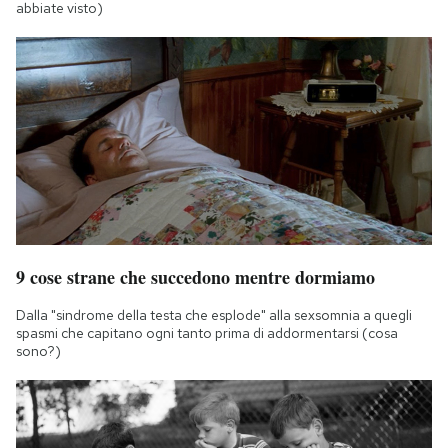
abbiate visto)
9 cose strane che succedono mentre dormiamo
Dalla "sindrome della testa che esplode" alla sexsomnia a quegli
spasmi che capitano ogni tanto prima di addormentarsi (cosa
sono?)