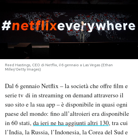
PODCAST
NEWSLETTER
I MIEI PREFERITI
Reed Hastings, CEO di Netflix, il 6 gennaio a Las Vegas (Ethan
Miller/Getty Images)
SHOP
Dal 6 gennaio Netflix – la società che offre film e
CALENDARIO
serie tv di in streaming on demand attraverso il
suo sito e la sua app – è disponibile in quasi ogni
paese del mondo: fino all’altroieri era disponibile
AREA PERSONALE
in 60 stati,
da ieri ne ha aggiunti altri 130
, tra cui
Area Personale
l’India, la Russia, l’Indonesia, la Corea del Sud e
Newsletter