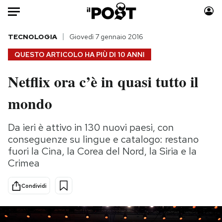
Auto
TECNOLOGIA
Giovedì 7 gennaio 2016
QUESTO ARTICOLO HA PIÙ DI
10 ANNI
HOME
Netflix ora c’è in quasi tutto il
Italia
Moda
mondo
Mondo
Libri
Politica
Consumismi
Da ieri è attivo in 130 nuovi paesi, con
Tecnologia
Storie/Idee
conseguenze su lingue e catalogo: restano
Internet
Ok Boomer!
fuori la Cina, la Corea del Nord, la Siria e la
Scienza
Media
Crimea
Cultura
Europa
Economia
Altrecose
Condividi
Sport
Mondiali calcio 2026