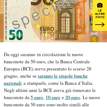
PODCAST
LE
ALTRE
FOTO
NEWSLETTER
I MIEI PREFERITI
Da oggi saranno in circolazione le nuove
SHOP
banconote da 50 euro, che la Banca Centrale
Europea (BCE) aveva presentato lo scorso 28
CALENDARIO
giugno, anche se
saranno le singole banche
nazionali
a stamparle, come la Banca d’Italia.
AREA PERSONALE
Negli ultimi anni la BCE aveva già rinnovato le
banconote da
5 euro
,
10 euro
e
20 euro
. Le nuove
Area Personale
banconote da 50 euro sono molto simili alle
Newsletter