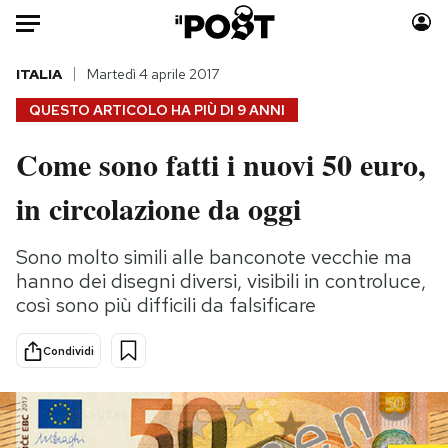
Auto
ITALIA
Martedì 4 aprile 2017
QUESTO ARTICOLO HA PIÙ DI
9 ANNI
HOME
Come sono fatti i nuovi 50 euro,
Italia
Moda
in circolazione da oggi
Mondo
Libri
Politica
Consumismi
Sono molto simili alle banconote vecchie ma
Tecnologia
Storie/Idee
hanno dei disegni diversi, visibili in controluce,
Internet
Ok Boomer!
così sono più difficili da falsificare
Scienza
Media
Cultura
Europa
Condividi
Economia
Altrecose
Sport
Mondiali calcio 2026