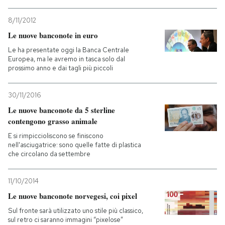
PODCAST
8/11/2012
Le nuove banconote in euro
Le ha presentate oggi la Banca Centrale
NEWSLETTER
Europea, ma le avremo in tasca solo dal
prossimo anno e dai tagli più piccoli
I MIEI PREFERITI
30/11/2016
Le nuove banconote da 5 sterline
SHOP
contengono grasso animale
E si rimpiccioliscono se finiscono
nell'asciugatrice: sono quelle fatte di plastica
CALENDARIO
che circolano da settembre
11/10/2014
AREA PERSONALE
Le nuove banconote norvegesi, coi pixel
Entra
Sul fronte sarà utilizzato uno stile più classico,
sul retro ci saranno immagini “pixelose”