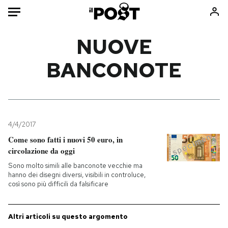
Auto
NUOVE
BANCONOTE
HOME
Italia
Moda
Mondo
Libri
Politica
Consumismi
4/4/2017
Tecnologia
Storie/Idee
Come sono fatti i nuovi 50 euro, in
Internet
Ok Boomer!
circolazione da oggi
Scienza
Media
Sono molto simili alle banconote vecchie ma
Cultura
Europa
hanno dei disegni diversi, visibili in controluce,
così sono più difficili da falsificare
Economia
Altrecose
Sport
Mondiali calcio 2026
Altri articoli su questo argomento