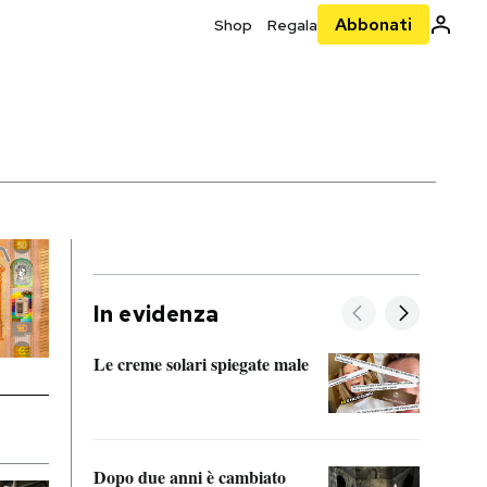
Abbonati
Shop
Regala
In evidenza
Le creme solari spiegate male
FitAc
guerr
Dopo due anni è cambiato
A cos