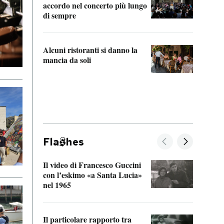
accordo nel concerto più lungo
di sempre
Il ci
parla
Alcuni ristoranti si danno la
nessu
mancia da soli
Fla
hes
Il video di Francesco Guccini
Sulla
con l’eskimo «a Santa Lucia»
vorti
nel 1965
veder
Il particolare rapporto tra
La ve