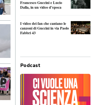
Francesco Guccini e Lucio
“Loco
Dalla, in un video d’epoca
Franc
I video dei fan che cantano le
Il de
canzoni di Guccini in via Paolo
Edoar
Fabbri 43
cappi
Podcast