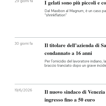
29 giorni fa
I gelati sono più piccoli e c
PODCAST
Dal Maxibon al Magnum, è un caso part
“shrinkflation”
NEWSLETTER
I MIEI PREFERITI
30 giorni fa
Il titolare dell’azienda di 
condannato a 16 anni
SHOP
Per l'omicidio del lavoratore indiano, 
braccio tranciato dopo un grave incide
CALENDARIO
AREA PERSONALE
19/6/2026
Il nuovo sindaco di Venezia v
Entra
ingresso fino a 50 euro