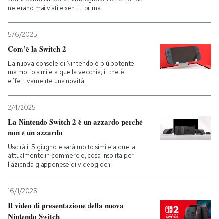
ne erano mai visti e sentiti prima
PODCAST
5/6/2025
Com’è la Switch 2
NEWSLETTER
La nuova console di Nintendo è più potente
ma molto simile a quella vecchia, il che è
effettivamente una novità
I MIEI PREFERITI
2/4/2025
SHOP
La Nintendo Switch 2 è un azzardo perché
non è un azzardo
Uscirà il 5 giugno e sarà molto simile a quella
CALENDARIO
attualmente in commercio, cosa insolita per
l’azienda giapponese di videogiochi
AREA PERSONALE
16/1/2025
Entra
Il video di presentazione della nuova
Nintendo Switch