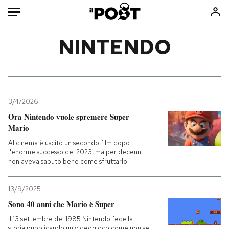
Auto
NINTENDO
HOME
Italia
Moda
Mondo
Libri
3/4/2026
Politica
Consumismi
Ora Nintendo vuole spremere Super
Mario
Tecnologia
Storie/Idee
Al cinema è uscito un secondo film dopo
Internet
Ok Boomer!
l'enorme successo del 2023, ma per decenni
Scienza
Media
non aveva saputo bene come sfruttarlo
Cultura
Europa
Economia
Altrecose
13/9/2025
Sono 40 anni che Mario è Super
Sport
Mondiali calcio 2026
Il 13 settembre del 1985 Nintendo fece la
storia pubblicando un videogioco come non se