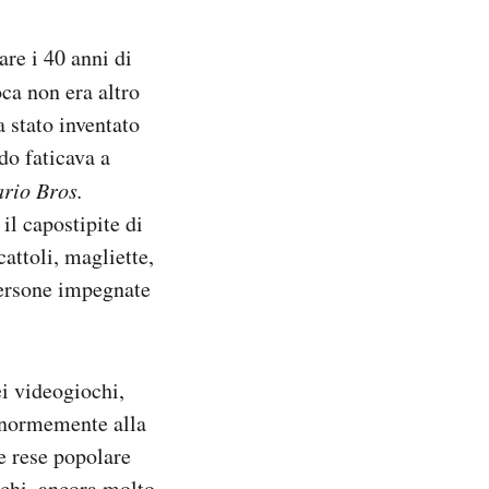
re i 40 anni di
oca non era altro
 stato inventato
do faticava a
rio Bros.
il capostipite di
attoli, magliette,
 persone impegnate
ei videogiochi,
 enormemente alla
re rese popolare
ochi, ancora molto