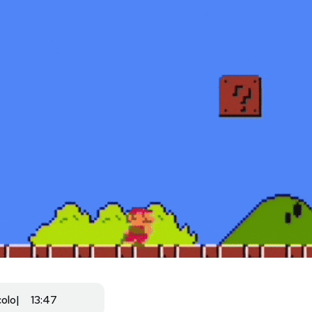
colo
13:47