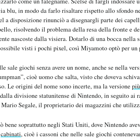
rizzarlo come un falegname. Scelse di fargli indossare u
a blu, in modo da farlo risaltare rispetto allo sfondo ner
l a disposizione rinunciò a disegnargli parte dei capelli
ello, risolvendo il problema della resa della fronte e de
nte nascoste dalla visiera. Dotarlo di una bocca nella s
ossibile visti i pochi pixel, così Miyamoto optò per un p
le sale giochi senza avere un nome, anche se nella vers
mpman”, cioè uomo che salta, visto che doveva schivare
o. Le origini del nome sono incerte, ma la versione
più
 dalla divisione statunitense di Nintendo, in seguito ai 
 Mario Segale, il proprietario dei magazzini che utilizz
 bene soprattutto negli Stati Uniti, dove Nintendo avev
i
cabinati
, cioè i cassoni che nelle sale giochi contenev