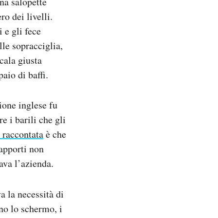
na salopette
o dei livelli.
 e gli fece
lle sopracciglia,
cala giusta
aio di baffi.
ione inglese fu
 i barili che gli
 raccontata
è che
rapporti non
ava l’azienda.
a la necessità di
ano lo schermo, i