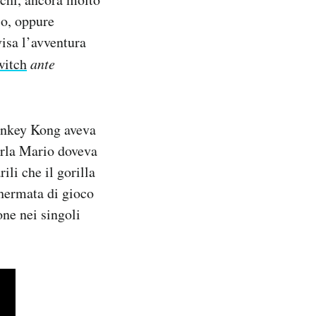
io, oppure
isa l’avventura
witch
ante
Donkey Kong aveva
varla Mario doveva
ili che il gorilla
chermata di gioco
ne nei singoli