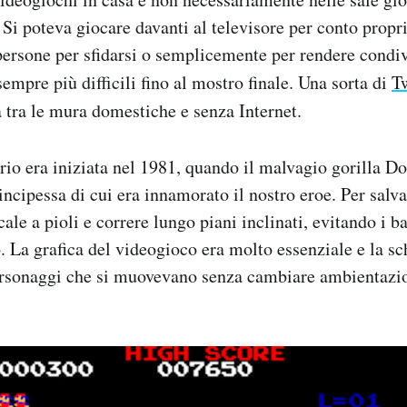
. Si poteva giocare davanti al televisore per conto propr
persone per sfidarsi o semplicemente per rendere condiv
 sempre più difficili fino al mostro finale. Una sorta di
T
 tra le mura domestiche e senza Internet.
rio era iniziata nel 1981, quando il malvagio gorilla 
rincipessa di cui era innamorato il nostro eroe. Per sal
ale a pioli e correre lungo piani inclinati, evitando i bar
o. La grafica del videogioco era molto essenziale e la s
personaggi che si muovevano senza cambiare ambientazio