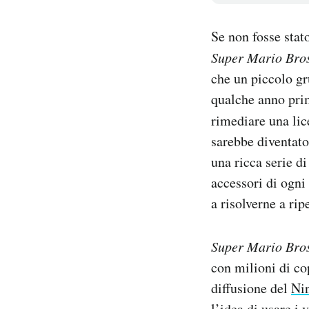
Notifiche mobile
Regala il Post
Se non fosse stat
Hai bisogno di aiuto?
Super Mario Bro
Esci
che un piccolo gr
qualche anno prim
rimediare una lic
sarebbe diventato
una ricca serie di
accessori di ogni
a risolverne a ripe
Super Mario Bro
con milioni di co
diffusione del
Ni
l’idea di usare i