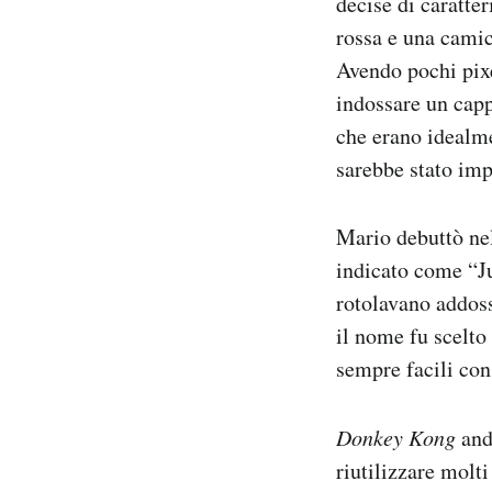
decise di caratte
rossa e una camici
Avendo pochi pixe
indossare un capp
che erano idealme
sarebbe stato imp
Mario debuttò nel
indicato come “Ju
rotolavano addoss
il nome fu scelto
sempre facili con
Donkey Kong
andò
riutilizzare molt