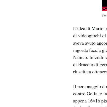
Don
L’idea di Mario e
di videogiochi di
aveva avuto ancor
ingorda faccia gi
Namco. Inizialme
di Braccio di Fer
riuscita a ottenere
Il personaggio do
contro Golia, e f
appena 16×16 pixe