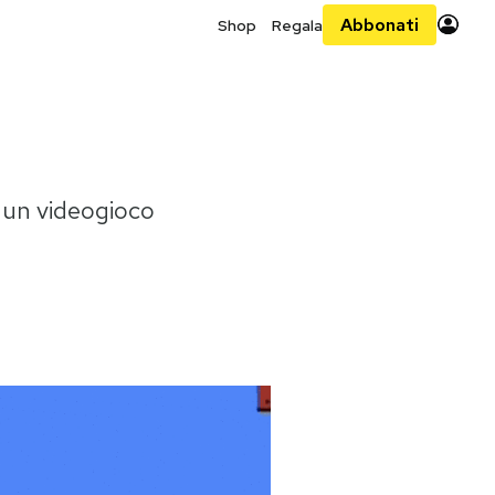
Abbonati
Shop
Regala
o un videogioco