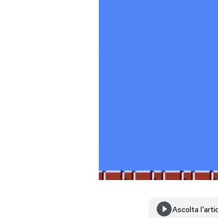
PODCAST
NEWSLETTER
I MIEI PREFERITI
SHOP
CALENDARIO
AREA PERSONALE
Area Personale
Ascolta l'arti
Newsletter