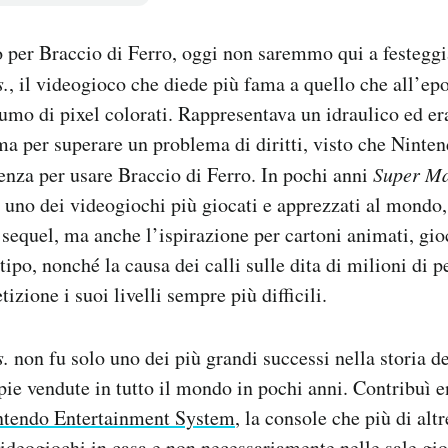
o per Braccio di Ferro, oggi non saremmo qui a festeggia
s.
, il videogioco che diede più fama a quello che all’ep
umo di pixel colorati. Rappresentava un idraulico ed era
a per superare un problema di diritti, visto che Ninten
enza per usare Braccio di Ferro. In pochi anni
Super Ma
 uno dei videogiochi più giocati e apprezzati al mondo, 
 sequel, ma anche l’ispirazione per cartoni animati, gioc
 tipo, nonché la causa dei calli sulle dita di milioni di
tizione i suoi livelli sempre più difficili.
s.
non fu solo uno dei più grandi successi nella storia d
pie vendute in tutto il mondo in pochi anni. Contribuì
ntendo Entertainment System
, la console che più di alt
 videogiochi in casa e non necessariamente nelle sale gi