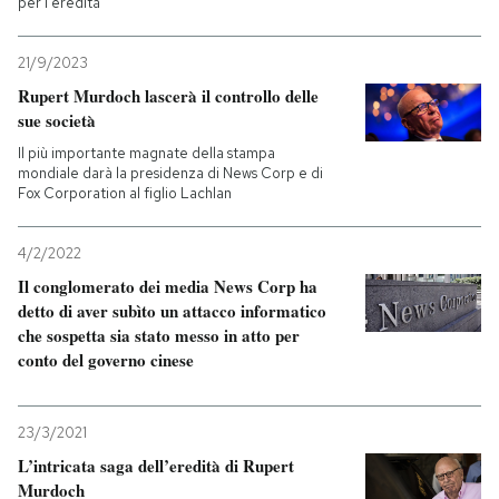
per l'eredità
PODCAST
21/9/2023
Rupert Murdoch lascerà il controllo delle
sue società
NEWSLETTER
Il più importante magnate della stampa
mondiale darà la presidenza di News Corp e di
I MIEI PREFERITI
Fox Corporation al figlio Lachlan
4/2/2022
SHOP
Il conglomerato dei media News Corp ha
detto di aver subìto un attacco informatico
che sospetta sia stato messo in atto per
CALENDARIO
conto del governo cinese
AREA PERSONALE
23/3/2021
Entra
L’intricata saga dell’eredità di Rupert
Murdoch