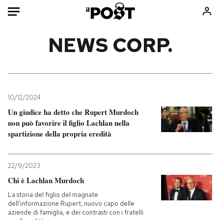
Auto
NEWS CORP.
HOME
Italia
Moda
Mondo
Libri
10/12/2024
Politica
Consumismi
Un giudice ha detto che Rupert Murdoch
non può favorire il figlio Lachlan nella
Tecnologia
Storie/Idee
spartizione della propria eredità
Internet
Ok Boomer!
Scienza
Media
22/9/2023
Cultura
Europa
Chi è Lachlan Murdoch
Economia
Altrecose
La storia del figlio del magnate
Sport
Mondiali calcio 2026
dell'informazione Rupert, nuovo capo delle
aziende di famiglia, e dei contrasti con i fratelli