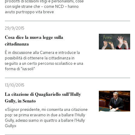
prodotti di scissioni litigi e personalismi, cose
con sigle strane che – come NCD – hanno
avuto purtroppo vita breve
29/9/2015
Cosa dice la nuova legge sulla
cittadinanza
È in discussione alla Camera e introduce la
possibilità di ottenere la cittadinanza in
seguito a un certo percorso scolastico e una
forma di "ius soli"
13/10/2015
La citazione di Quagliariello sull’Hully
Gully, in Senato
«Signor presidente, mi consenta una citazione
pop: se prima eravamo in due a ballare l'Hully
Gully, adesso siamo in quattro a ballare l'Hully
Gully»