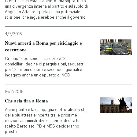
C'entra l'inchiesta “Labirinto” ma soprattutto
una divergenza interna al partito e sul ruolo di
Angelino Alfano: si parla di una potenziale
PODCAST
scissione, che inguaierebbe anche il governo
NEWSLETTER
4/7/2016
Nuovi arresti a Roma per riciclaggio e
corruzione
I MIEI PREFERITI
Ci sono 12 persone in carcere e 12 ai
domiciliari, decine di perquisizioni, sequestri
per 1,2 milioni di euro e secondo i giornali è
SHOP
indagato anche un deputato di NCD
16/2/2016
CALENDARIO
Che aria tira a Roma
A che punto è la campagna elettorale in vista
AREA PERSONALE
della più attesa e incerta tra le prossime
elezioni amministrative: il centrodestra ha
Entra
scelto Bertolaso, PD e M5S decideranno
presto