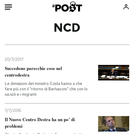
Auto
NCD
HOME
Italia
Moda
Mondo
Libri
20/7/2017
Politica
Consumismi
Succedono parecchie cose nel
centrodestra
Tecnologia
Storie/Idee
Le dimissioni del ministro Costa hanno a che
Internet
Ok Boomer!
fare più con il "ritorno di Berlusconi" che con lo
Scienza
Media
ius soli e i migranti
Cultura
Europa
Economia
Altrecose
7/7/2016
Il Nuovo Centro Destra ha un po’ di
Sport
Mondiali calcio 2026
problemi