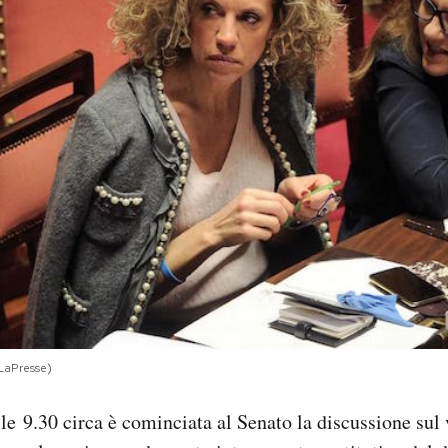
LaPresse)
le 9.30 circa è cominciata al Senato la discussione sul 