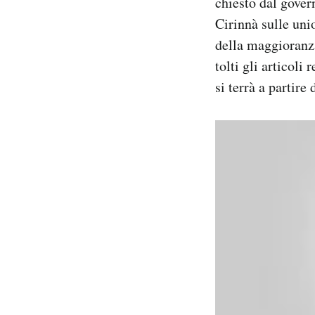
chiesto dal gove
Notifiche mobile
Cirinnà sulle unio
Regala il Post
della maggioranz
Hai bisogno di aiuto?
tolti gli articoli 
Esci
si terrà a partire