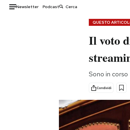
Newsletter
Podcast
Auto
QUESTO ARTICOLO
Il voto d
HOME
Italia
Moda
streami
Mondo
Libri
Politica
Consumismi
Sono in corso l
Tecnologia
Storie/Idee
Internet
Ok Boomer!
Condividi
Scienza
Media
Cultura
Europa
Economia
Altrecose
Sport
Mondiali calcio 2026