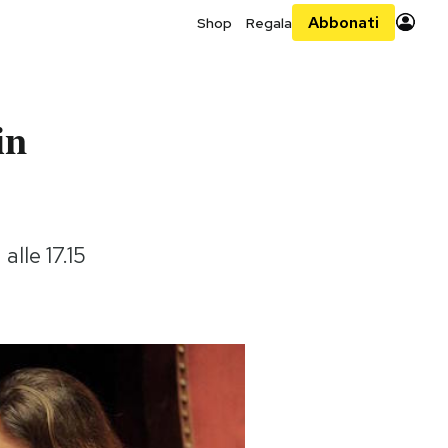
Abbonati
Shop
Regala
in
alle 17.15