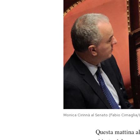
PODCAST
NEWSLETTER
I MIEI PREFERITI
SHOP
CALENDARIO
AREA PERSONALE
Monica Cirinnà al Senato (Fabio Cimaglia/
Area Personale
Questa mattina al
Newsletter