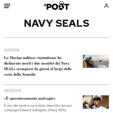
Auto
NAVY SEALS
HOME
Italia
Moda
Mondo
Libri
22/1/2024
Politica
Consumismi
La Marina militare statunitense ha
dichiarato morti i due membri dei Navy
Tecnologia
Storie/Idee
SEALs scomparsi da giorni al largo delle
Internet
Ok Boomer!
coste della Somalia
Scienza
Media
Cultura
Europa
28/12/2019
Economia
Altrecose
«È spaventosamente malvagio»
Sport
Mondiali calcio 2026
È uno dei modi in cui è stato descritto dai suoi
compagni Edward Gallagher, il Navy SEAL