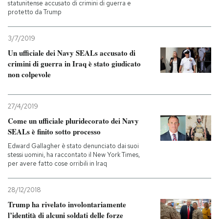
statunitense accusato di crimini di guerra e
protetto da Trump
PODCAST
3/7/2019
Un ufficiale dei Navy SEALs accusato di
NEWSLETTER
crimini di guerra in Iraq è stato giudicato
non colpevole
I MIEI PREFERITI
27/4/2019
SHOP
Come un ufficiale pluridecorato dei Navy
SEALs è finito sotto processo
Edward Gallagher è stato denunciato dai suoi
CALENDARIO
stessi uomini, ha raccontato il New York Times,
per avere fatto cose orribili in Iraq
AREA PERSONALE
28/12/2018
Entra
Trump ha rivelato involontariamente
l’identità di alcuni soldati delle forze