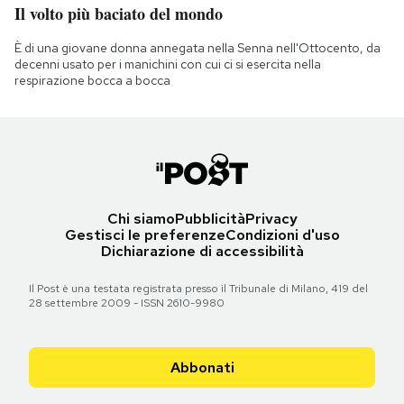
Il volto più baciato del mondo
È di una giovane donna annegata nella Senna nell'Ottocento, da
decenni usato per i manichini con cui ci si esercita nella
respirazione bocca a bocca
Chi siamo
Pubblicità
Privacy
Gestisci le preferenze
Condizioni d'uso
Dichiarazione di accessibilità
Il Post è una testata registrata presso il Tribunale di Milano, 419 del
28 settembre 2009 - ISSN 2610-9980
Abbonati