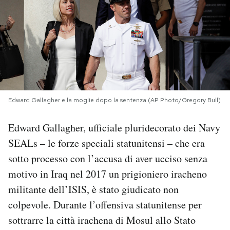
PODCAST
NEWSLETTER
I MIEI PREFERITI
Edward Gallagher e la moglie dopo la sentenza (AP Photo/Gregory Bull)
SHOP
Edward Gallagher, ufficiale pluridecorato dei Navy
SEALs – le forze speciali statunitensi – che era
CALENDARIO
sotto processo con l’accusa di aver ucciso senza
motivo in Iraq nel 2017 un prigioniero iracheno
militante dell’ISIS, è stato giudicato non
AREA PERSONALE
colpevole. Durante l’offensiva statunitense per
Area Personale
sottrarre la città irachena di Mosul allo Stato
Newsletter