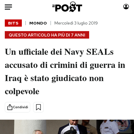
Auto
BITS
MONDO
Mercoledì 3 luglio 2019
QUESTO ARTICOLO HA PIÙ DI
7 ANNI
HOME
Un ufficiale dei Navy SEALs
Italia
Moda
Mondo
Libri
accusato di crimini di guerra in
Politica
Consumismi
Iraq è stato giudicato non
Tecnologia
Storie/Idee
Internet
Ok Boomer!
colpevole
Scienza
Media
Cultura
Europa
Condividi
Economia
Altrecose
Sport
Mondiali calcio 2026