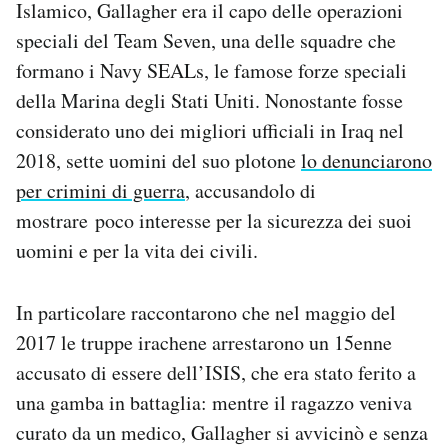
Islamico, Gallagher era il capo delle operazioni
Notifiche mobile
speciali del Team Seven, una delle squadre che
Regala il Post
formano i Navy SEALs, le famose forze speciali
Hai bisogno di aiuto?
Esci
della Marina degli Stati Uniti. Nonostante fosse
considerato uno dei migliori ufficiali in Iraq nel
2018, sette uomini del suo plotone
lo denunciarono
per crimini di guerra
, accusandolo di
mostrare poco interesse per la sicurezza dei suoi
uomini e per la vita dei civili.
In particolare raccontarono che nel maggio del
2017 le truppe irachene arrestarono un 15enne
accusato di essere dell’ISIS, che era stato ferito a
una gamba in battaglia: mentre il ragazzo veniva
curato da un medico, Gallagher si avvicinò e senza