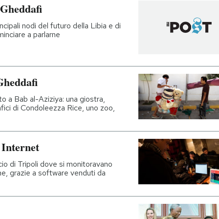
 Gheddafi
ipali nodi del futuro della Libia e di
minciare a parlarne
 Gheddafi
to a Bab al-Aziziya: una giostra,
afici di Condoleezza Rice, uno zoo,
Internet
ficio di Tripoli dove si monitoravano
ne, grazie a software venduti da