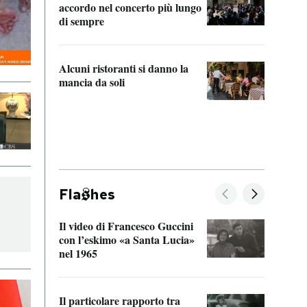
accordo nel concerto più lungo
di sempre
Il ci
parla
Alcuni ristoranti si danno la
nessu
mancia da soli
Fla
hes
Il video di Francesco Guccini
Sulla
con l’eskimo «a Santa Lucia»
vorti
nel 1965
veder
Il particolare rapporto tra
La ve