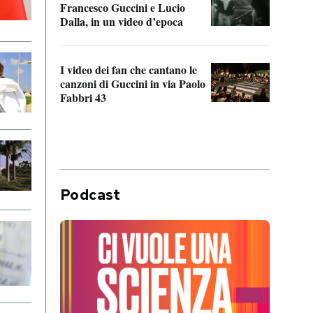
Francesco Guccini e Lucio
“Loco
Dalla, in un video d’epoca
Franc
I video dei fan che cantano le
Il de
canzoni di Guccini in via Paolo
Edoar
Fabbri 43
cappi
Podcast