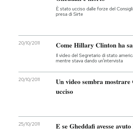
È stato ucciso dalle forze del Consigl
PODCAST
presa di Sirte
NEWSLETTER
20/10/2011
Come Hillary Clinton ha sa
I MIEI PREFERITI
Il video del Segretario di stato ameri
mentre stava dando un'intervista
SHOP
20/10/2011
Un video sembra mostrare 
ucciso
CALENDARIO
AREA PERSONALE
Entra
25/10/2011
E se Gheddafi avesse avuto