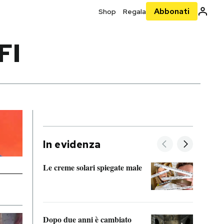
Abbonati
Shop
Regala
FI
In evidenza
Le creme solari spiegate male
FitAc
guerr
Dopo due anni è cambiato
A cos