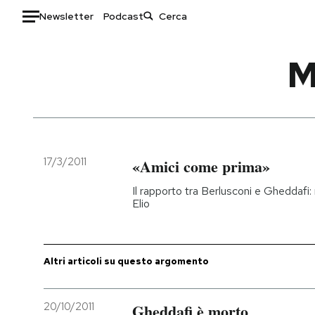
Newsletter
Podcast
Auto
M
HOME
Italia
Moda
Mondo
Libri
Politica
Consumismi
17/3/2011
«Amici come prima»
Tecnologia
Storie/Idee
Il rapporto tra Berlusconi e Gheddafi: 
Internet
Ok Boomer!
Elio
Scienza
Media
Cultura
Europa
Economia
Altrecose
Altri articoli su questo argomento
Sport
Mondiali calcio 2026
20/10/2011
Gheddafi è morto