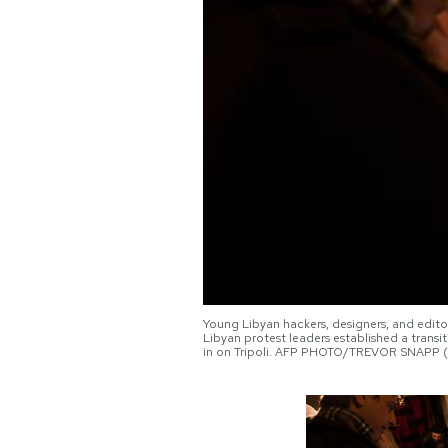
PODCAST
NEWSLETTER
I MIEI PREFERITI
SHOP
CALENDARIO
Young Libyan hackers, designers, and editors
Libyan protest leaders established a transi
in on Tripoli. AFP PHOTO/TREVOR SNAPP (
AREA PERSONALE
Area Personale
Newsletter