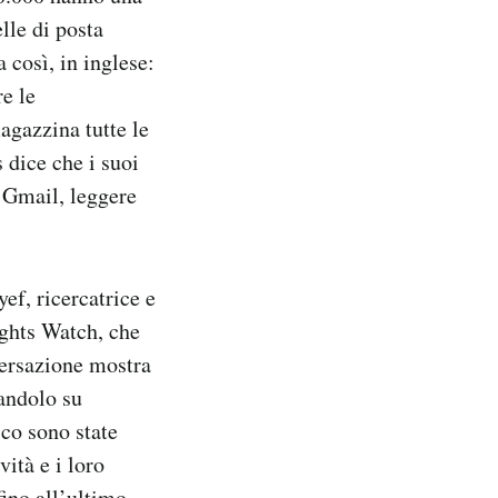
lle di posta
a così, in inglese:
re le
gazzina tutte le
 dice che i suoi
 Gmail, leggere
ef, ricercatrice e
ghts Watch, che
nversazione mostra
candolo su
ico sono state
ità e i loro
ino all’ultimo