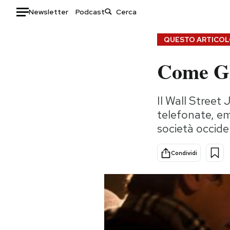
Newsletter
Podcast
Auto
QUESTO ARTICOLO
Come Gh
HOME
Italia
Moda
Il Wall Street 
Mondo
Libri
telefonate, em
Politica
Consumismi
società occide
Tecnologia
Storie/Idee
Internet
Ok Boomer!
Condividi
Scienza
Media
Cultura
Europa
Economia
Altrecose
Sport
Mondiali calcio 2026