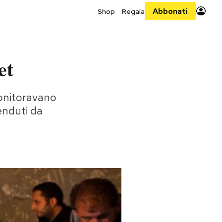
Abbonati
Shop
Regala
et
 monitoravano
enduti da