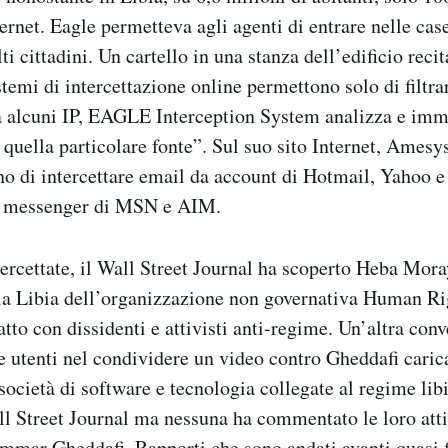
ernet. Eagle permetteva agli agenti di entrare nelle case
ti cittadini. Un cartello in una stanza dell’edificio recit
temi di intercettazione online permettono solo di filtra
 alcuni IP, EAGLE Interception System analizza e imma
quella particolare fonte”. Sul suo sito Internet, Amesys
o di intercettare email da account di Hotmail, Yahoo e
i messenger di MSN e AIM.
tercettate, il Wall Street Journal ha scoperto Heba Moray
 la Libia dell’organizzazione non governativa Human Ri
tatto con dissidenti e attivisti anti-regime. Un’altra co
due utenti nel condividere un video contro Gheddafi cari
 società di software e tecnologia collegate al regime lib
ll Street Journal ma nessuna ha commentato le loro attiv
mmar Gheddafi. Rapporti che sono andati avanti quasi f