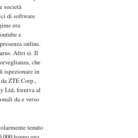
le società
ici di software
egime era
Youtube e
o presenza online.
us. Altri sì. Il
sorveglianza, che
i ispezionare in
e da ZTE Corp.,
y Ltd, forniva al
ionali da e verso
icolarmente tenuto
00.000 hanno una