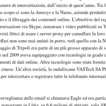
enere di intercettazioni, dall’inizio di quest’anno. Tra 
to scopo ci sono la Amesys e la Narus, aziende produttr
o e il filtraggio dei contenuti online. L’obiettivo del r
onversazioni via Skype, censurare i video pubblicati su 
visti libici di usare i server proxy per camuffare la lor
ffari non sono mai andati in porto, vedi quello con la Nar
aggio di Tripoli era parte di un più grosso apparato di 
 nel 2009 aveva equipaggiato con tecnologie in grado d
menti di dati online. Altre tecnologie sono state fornit
a cinese. Un’altra società, la sudafricana VASTech SA Pt
er intercettare e registrare tutte le telefonate internaz
 sorveglianza delle email si chiamava Eagle ed era part
 nonostante in Libia, su 6,6 milioni di abitanti, solo 1