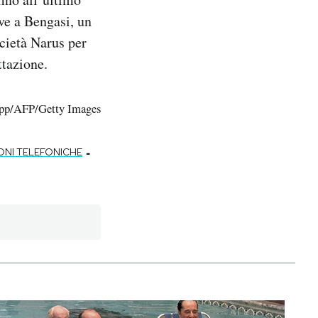
ve a Bengasi, un
ocietà Narus per
ttazione.
app/AFP/Getty Images
-
ONI TELEFONICHE