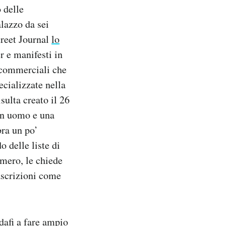
 delle
lazzo da sei
treet Journal
lo
r e manifesti in
i commerciali che
ecializzate nella
sulta creato il 26
 un uomo e una
bra un po’
o delle liste di
mero, le chiede
ascrizioni come
dafi a fare ampio