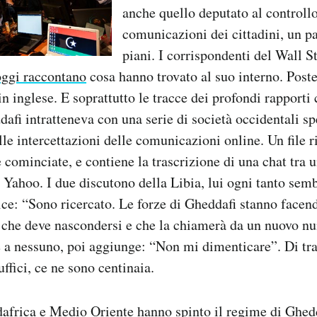
anche quello deputato al controllo
comunicazioni dei cittadini, un pa
piani. I corrispondenti del Wall S
oggi raccontano
cosa hanno trovato al suo interno. Poste
in inglese. E soprattutto le tracce dei profondi rapport
dafi intratteneva con una serie di società occidentali sp
le intercettazioni delle comunicazioni online. Un file ri
te cominciate, e contiene la trascrizione di una chat tra
 Yahoo. I due discutono della Libia, lui ogni tanto sem
ice: “Sono ricercato. Le forze di Gheddafi stanno facend
 che deve nascondersi e che la chiamerà da un nuovo nu
e a nessuno, poi aggiunge: “Non mi dimenticare”. Di tr
uffici, ce ne sono centinaia.
dafrica e Medio Oriente hanno spinto il regime di Ghed