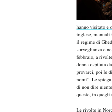
Notifiche mobile
Regala il Post
Hai bisogno di aiuto?
Esci
hanno visitato e 
inglese, manuali 
il regime di Ghed
sorveglianza e nel
febbraio, a rivol
donna ospitata da
provarci, poi le d
nomi”. Le spiega
di non dire nient
queste, in quegli 
Le rivolte in Nor