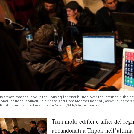
 create material about the uprising for distribution over the Internet in the ea
tional "national council" in cities seized from Moamer Kadhafi, as world leaders
Photo credit should read Trevor Snapp/AFP/Getty Images)
Tra i molti edifici e uffici del reg
abbandonati a Tripoli nell’ultima